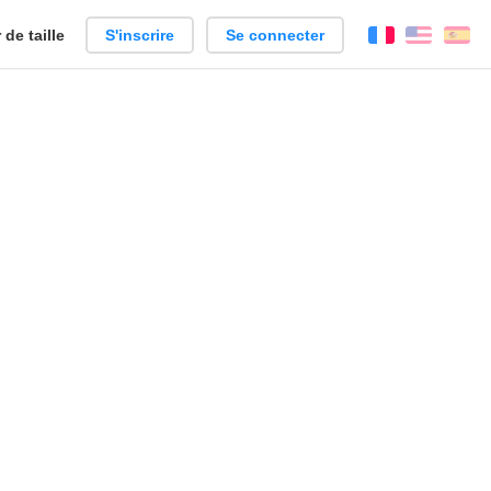
de taille
S'inscrire
Se connecter
Français
Englis
Es