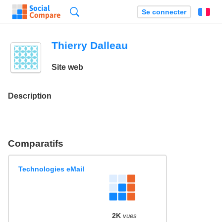
Recherche
Se connecter
Fr
Thierry Dalleau
Site web
Description
Comparatifs
Technologies eMail
2K
vues