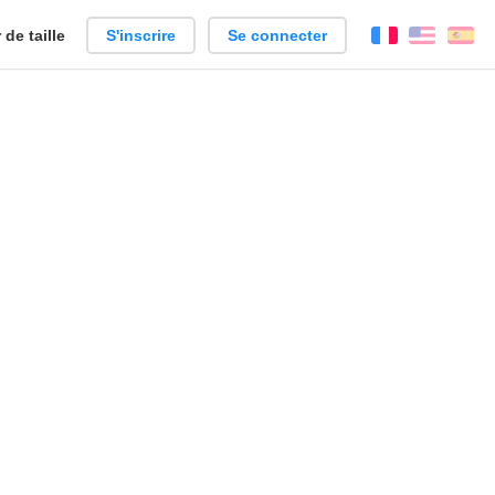
de taille
S'inscrire
Se connecter
Français
Englis
Es