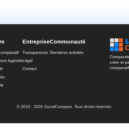
re
Entreprise
Communauté
comparatif
Transparence
Dernières activités
Comparateu
urs logiciels
Légal
créer et p
comparatif
fs
Contact
tés
le
© 2010 - 2026 SocialCompare. Tous droits réservés.