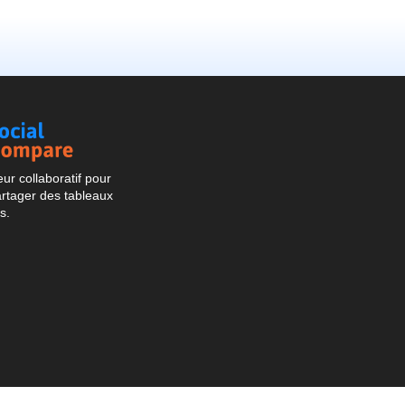
Social
Compare
r collaboratif pour
artager des tableaux
s.