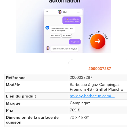
2000037287
2000037287
Référence
Barbecue à gaz Campingaz
Modèle
Premium 4S - Grill et Plancha
raviday-barbecue.com/...
Lien du produit
Campingaz
Marque
769 €
Prix
72 x 46 cm
Dimension de la surface de
cuisson