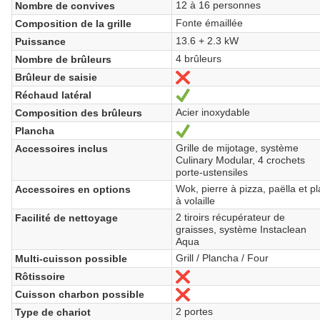
12 à 16 personnes
Nombre de convives
Fonte émaillée
Composition de la grille
13.6 + 2.3 kW
Puissance
4 brûleurs
Nombre de brûleurs
Brûleur de saisie
Non
Réchaud latéral
Oui
Acier inoxydable
Composition des brûleurs
Plancha
Oui
Grille de mijotage, système
Accessoires inclus
Culinary Modular, 4 crochets
porte-ustensiles
Wok, pierre à pizza, paëlla et pl
Accessoires en options
à volaille
2 tiroirs récupérateur de
Facilité de nettoyage
graisses, système Instaclean
Aqua
Grill / Plancha / Four
Multi-cuisson possible
Rôtissoire
Non
Cuisson charbon possible
Non
2 portes
Type de chariot