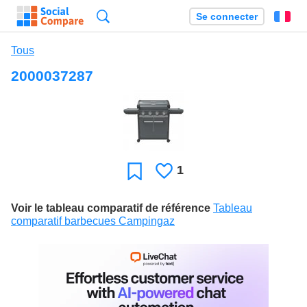
Recherche
Se connecter
Fr
Tous
2000037287
1
J'aime
Favori
Voir le tableau comparatif de référence
Tableau
comparatif barbecues Campingaz