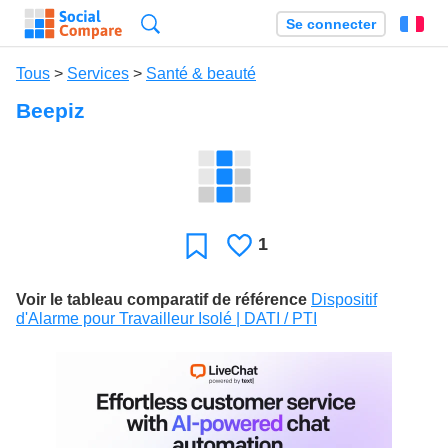
Recherche
Se connecter
Fr
Tous
>
Services
>
Santé & beauté
Beepiz
1
J'aime
Favori
Voir le tableau comparatif de référence
Dispositif
d'Alarme pour Travailleur Isolé | DATI / PTI