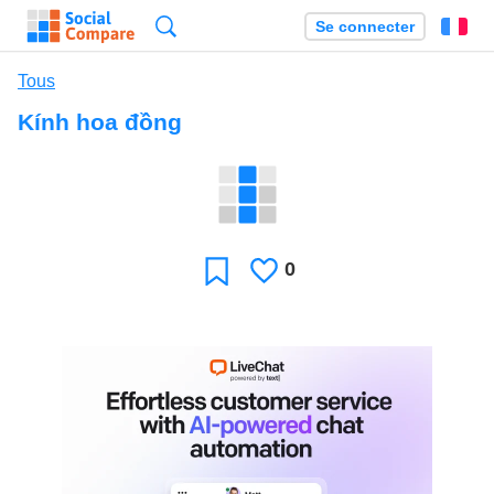
Recherche
Se connecter
Fr
Tous
Kính hoa đồng
0
J'aime
Favori