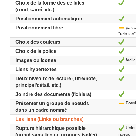
Oui
Choix de la forme des cellules
(rond, carré, etc.)
Oui
Positionnement automatique
pas co
-
Positionnement libre
"relation"
Oui
Choix des couleurs
Oui
Choix de la police
facil
Oui
Images ou icones
Oui
Liens hypertextes
Oui
Deux niveaux de lecture (Titre/note,
principal/détail, etc.)
Oui
Joindre des documents (fichiers)
Possi
-
Présenter un groupe de noeuds
dans un cadre nommé
Les liens (Links ou branches)
Uniqu
Oui
Rupture hiérarchique possible
noeud.
(nœud sans lien ou groupes isolés)