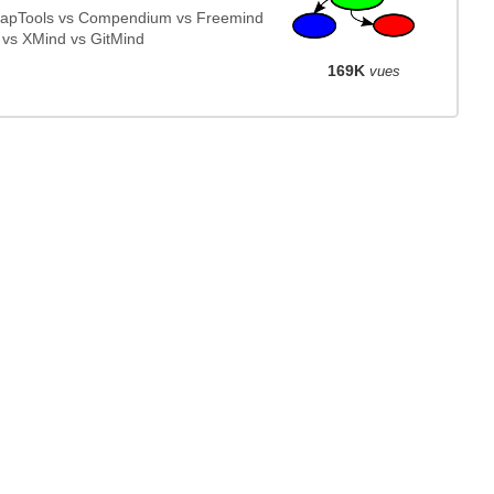
pTools vs Compendium vs Freemind
 vs XMind vs GitMind
169K
vues