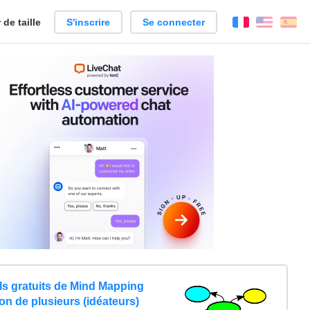
de taille
S'inscrire
Se connecter
Français
Englis
Es
ils gratuits de Mind Mapping
n de plusieurs (idéateurs)