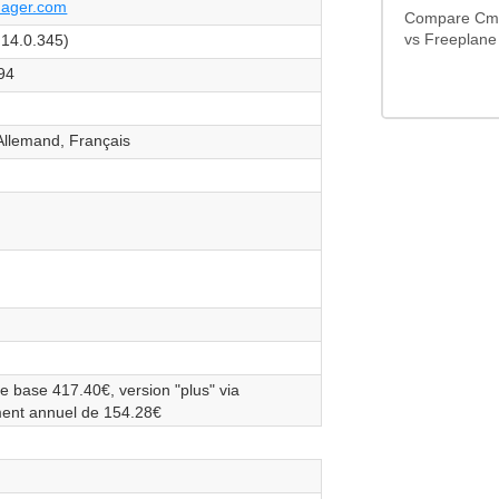
ager.com
Compare Cma
 14.0.345)
vs Freeplane
994
 Allemand, Français
e base 417.40€, version "plus" via
ent annuel de 154.28€