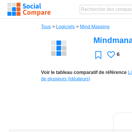
Tous
>
Logiciels
>
Mind Mapping
Mindmana
6
J'aime
Favori
Voir le tableau comparatif de référence
L
de plusieurs (idéateurs)