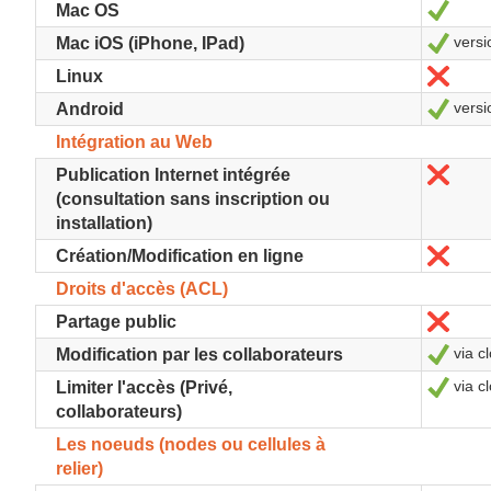
Oui
Mac OS
versi
Oui
Mac iOS (iPhone, IPad)
Non
Linux
versi
Oui
Android
Intégration au Web
Non
Publication Internet intégrée
(consultation sans inscription ou
installation)
Non
Création/Modification en ligne
Droits d'accès (ACL)
Non
Partage public
via c
Oui
Modification par les collaborateurs
via c
Oui
Limiter l'accès (Privé,
collaborateurs)
Les noeuds (nodes ou cellules à
relier)