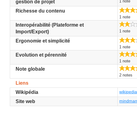
1 note
gestion de projet
Richesse du contenu
1 note
Interopérabilité (Plateforme et
1 note
Import/Export)
Ergonomie et simplicité
1 note
Evolution et pérennité
1 note
Note globale
2 notes
Liens
wikipedia
Wikipédia
mindman
Site web