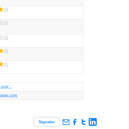
4.0/5
2.0/5
3.0/5
4.0/5
4.0/5
.org/...
ager.com
Signaler