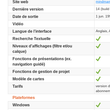
mindman
Site web
14 (build
Dernière version
1 jun. 1
Date de sortie
Vidéo
Anglais,
Langue de l’interface
Oui
Recherche Textuelle
Oui
Niveaux d'affichages (filtre et/ou
calque)
Oui
Fonctions de présentations (ex.
navigation guidé)
Oui
Fonctions de gestion de projet
Oui
Modèle de cartes
version d
Tarifs
abonnem
Plateformes
Oui
Windows