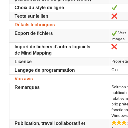
Oui
Choix du style de ligne
Non
Texte sur le lien
Détails techniques
Vers 
Oui
Export de fichiers
images
Non
Import de fichiers d'autres logiciels
de Mind Mapping
Propriéta
Licence
C++
Langage de programmation
Vos avis
Solution
Remarques
publicati
relativem
prix prét
fonctionn
Windows
Publication, travail collaboratif et