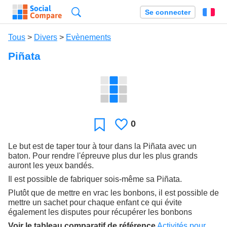
Recherche
Se connecter
Fr
Tous
>
Divers
>
Evènements
Piñata
0
J'aime
Favori
Le but est de taper tour à tour dans la Piñata avec un
baton. Pour rendre l'épreuve plus dur les plus grands
auront les yeux bandés.
Il est possible de fabriquer sois-même sa Piñata.
Plutôt que de mettre en vrac les bonbons, il est possible de
mettre un sachet pour chaque enfant ce qui évite
également les disputes pour récupérer les bonbons
Voir le tableau comparatif de référence
Activités pour