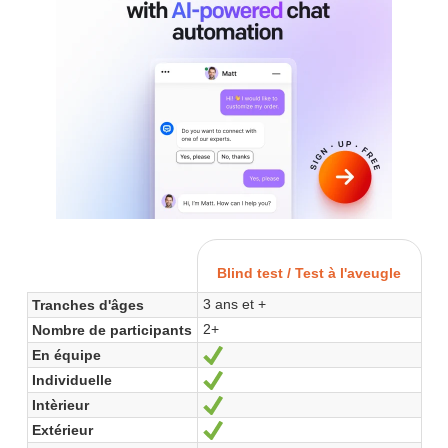
Blind test / Test à l'aveugle
3 ans et +
Tranches d'âges
2+
Nombre de participants
En équipe
Oui
Individuelle
Oui
Intèrieur
Oui
Extérieur
Oui