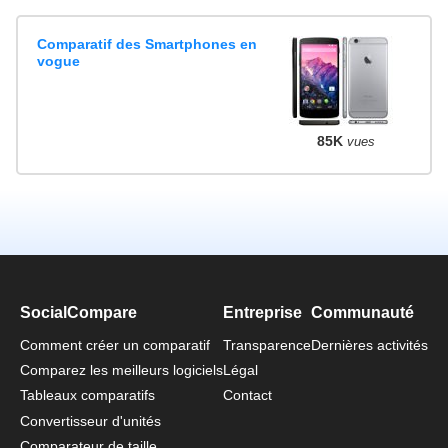
Comparatif des Smartphones en
vogue
85K
vues
SocialCompare
Entreprise
Communauté
Comment créer un comparatif
Transparence
Dernières activités
Comparez les meilleurs logiciels
Légal
Tableaux comparatifs
Contact
Convertisseur d'unités
Comparateur de taille