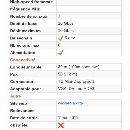
High-speed framerate
fréquence MHz
1
Nombre de canaux
10 Gbps
Débit de base
10 Gbps
Débit maximum
6 dev.
Daisychain
Oui
6
Nb écrans max
Alimentation
Oui
Connectivité
30 m (100m sans pwr)
Longueur cable
50 $ (2 m)
Prix
TB Mini-Displayport
Connecteur
VGA, DVI, ou HDMI.
Adaptable pour
Autre
wikipedia.org/...
Site web
Redevances
1 mai 2011
Date de sortie
obsolète
Non