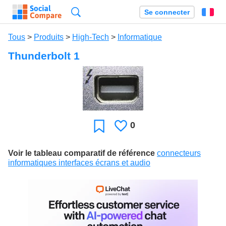
Recherche
Se connecter
Fr
Tous
>
Produits
>
High-Tech
>
Informatique
Thunderbolt 1
0
J'aime
Favori
Voir le tableau comparatif de référence
connecteurs
informatiques interfaces écrans et audio