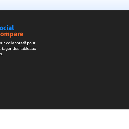
Social
Compare
r collaboratif pour
artager des tableaux
s.