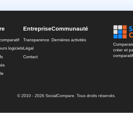
re
Entreprise
Communauté
comparatif
Transparence
Dernières activités
Comparateu
urs logiciels
Légal
créer et p
comparatif
fs
Contact
tés
le
© 2010 - 2026 SocialCompare. Tous droits réservés.