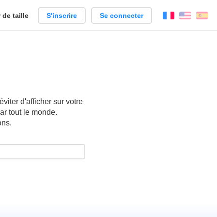
de taille
S'inscrire
Se connecter
Français
Englis
Es
iter d'afficher sur votre
ar tout le monde.
ons.