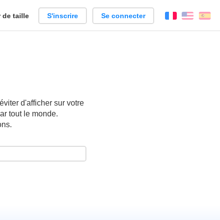
de taille
S'inscrire
Se connecter
Français
Englis
Es
iter d'afficher sur votre
ar tout le monde.
ons.