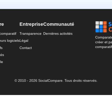
re
Entreprise
Communauté
comparatif
Transparence
Dernières activités
Comparateu
urs logiciels
Légal
créer et p
comparatif
fs
Contact
tés
le
© 2010 - 2026 SocialCompare. Tous droits réservés.