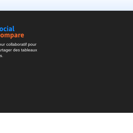
Social
Compare
r collaboratif pour
artager des tableaux
s.