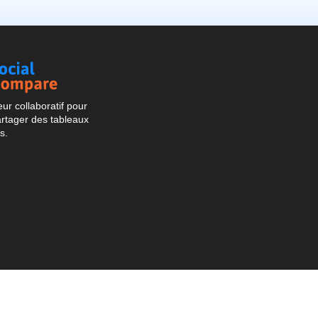
Social
Compare
r collaboratif pour
artager des tableaux
s.