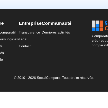
re
Entreprise
Communauté
comparatif
Transparence
Dernières activités
Comparateu
urs logiciels
Légal
créer et p
comparatif
fs
Contact
tés
le
© 2010 - 2026 SocialCompare. Tous droits réservés.