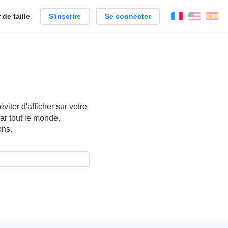
de taille
S'inscrire
Se connecter
Français
Englis
Es
iter d'afficher sur votre
ar tout le monde.
ons.