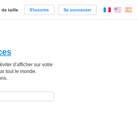
de taille
S'inscrire
Se connecter
Français
Englis
Es
ces
iter d'afficher sur votre
ar tout le monde.
ons.