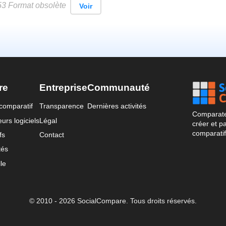
53 Format obsolète
Voir
re
Entreprise
Communauté
comparatif
Transparence
Dernières activités
Comparateu
urs logiciels
Légal
créer et p
comparatif
fs
Contact
tés
le
© 2010 - 2026 SocialCompare. Tous droits réservés.