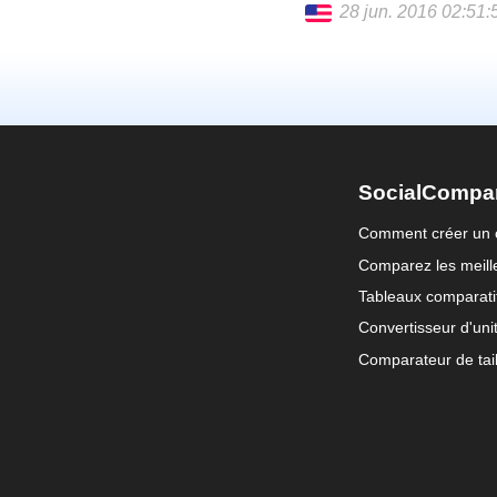
28 jun. 2016 02:51:
English
SocialCompa
Comment créer un 
Comparez les meille
Tableaux comparati
Convertisseur d'uni
Comparateur de tail