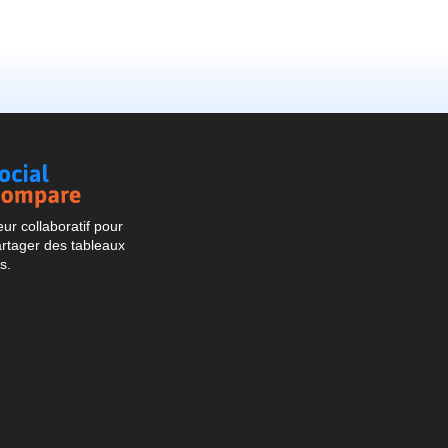
Social
Compare
r collaboratif pour
artager des tableaux
s.