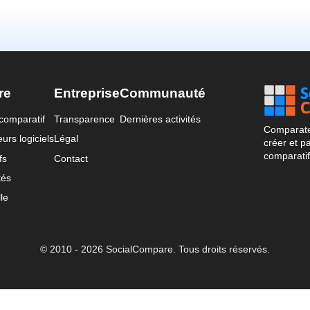
re
Entreprise
Communauté
comparatif
Transparence
Dernières activités
Comparateu
urs logiciels
Légal
créer et p
comparatif
fs
Contact
tés
le
© 2010 - 2026 SocialCompare. Tous droits réservés.