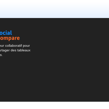
Social
Compare
r collaboratif pour
artager des tableaux
s.