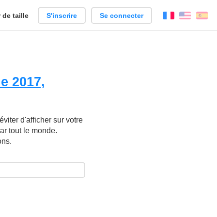
de taille
S'inscrire
Se connecter
Français
Englis
Es
le 2017,
iter d'afficher sur votre
ar tout le monde.
ons.