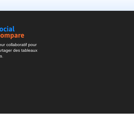
Social
Compare
r collaboratif pour
artager des tableaux
s.