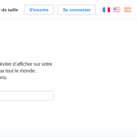
de taille
S'inscrire
Se connecter
Français
Englis
Es
iter d'afficher sur votre
ar tout le monde.
ons.