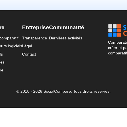
re
Entreprise
Communauté
comparatif
Transparence
Dernières activités
Comparateu
urs logiciels
Légal
créer et p
comparatif
fs
Contact
tés
le
© 2010 - 2026 SocialCompare. Tous droits réservés.