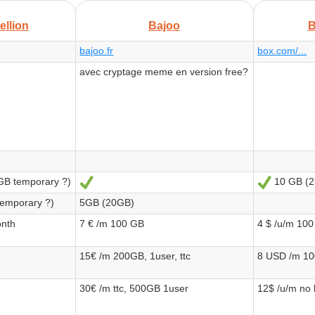
ellion
Bajoo
B
bajoo.fr
box.com/...
avec cryptage meme en version free?
GB temporary ?)
10 GB (2
Oui
Oui
temporary ?)
5GB (20GB)
onth
7 € /m 100 GB
4 $ /u/m 100
15€ /m 200GB, 1user, ttc
8 USD /m 10
30€ /m ttc, 500GB 1user
12$ /u/m no l