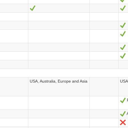
Oui
O
O
O
O
O
USA, Australia, Europe and Asia
US
P
O
O