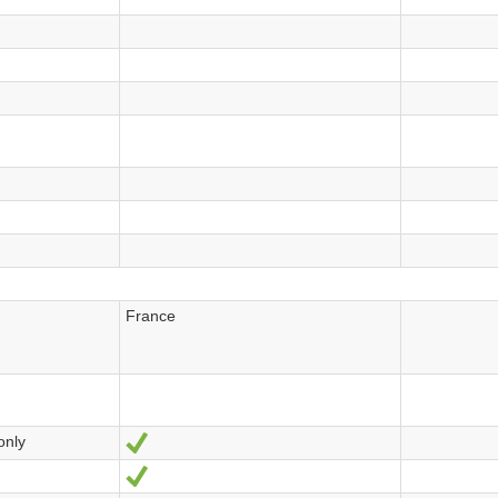
France
only
Oui
Oui