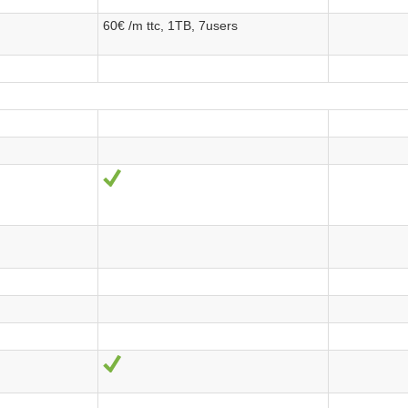
60€ /m ttc, 1TB, 7users
Oui
Oui