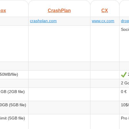
ox
CrashPlan
CX
crashplan.com
www.cx.com
dro
Soci
50MB/file)
O
2 Go
 GB (2GB file)
0 €
0GB (5GB file)
10$
imit (5GB file)
Pro