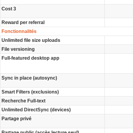
Cost 3
Reward per referral
Fonctionnalités
Unlimited file size uploads
File versioning
Full-featured desktop app
Sync in place (autosync)
Smart Filters (exclusions)
Recherche Full-text
Unlimited DirectSync (devices)
Partage privé
Partage public (accès lecture seul)