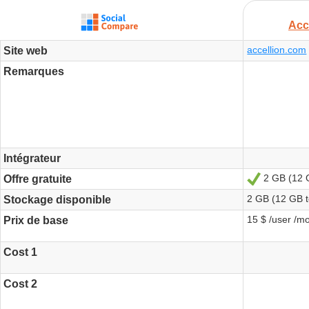
Acc
accellion.com
Site web
Remarques
Intégrateur
2 GB (12 
Oui
Offre gratuite
2 GB (12 GB 
Stockage disponible
15 $ /user /m
Prix de base
Cost 1
Cost 2