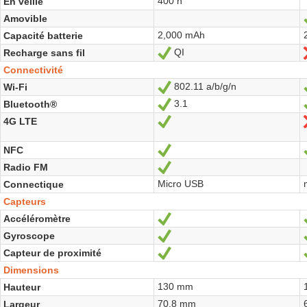
400 h
En veille
Amovible
2,000 mAh
Capacité batterie
QI
Recharge sans fil
Oui
Connectivité
802.11 a/b/g/n
Wi-Fi
Oui
3.1
Bluetooth®
Oui
4G LTE
Oui
NFC
Oui
Radio FM
Oui
Micro USB
Connectique
Capteurs
Accéléromètre
Oui
Gyroscope
Oui
Capteur de proximité
Oui
Dimensions
130 mm
Hauteur
70,8 mm
Largeur