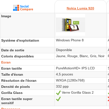
Nokia Lumia 920
Image
Windows Phone 8
Système d'exploitation
Disponible
Date de sortie
Jaune, Rouge, Blanc, Gris, Noir
Coloris disponibles
Ecran
PureMotionHD+ IPS LCD
Ecran tactile
4,5 pouces
Taille d'écran
WXGA (1280x768)
Résolution de l'écran
332 ppp
Densité de pixels
Verre Gorilla Glass 2
Gorilla Glass
Oui
Ecran tactile super
Oui
sensitif