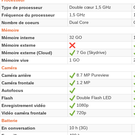
Processeur
Double cœur 1,5 GHz
Type de processeur
1,5 GHz
Fréquence du processeur
Dual Core
Nombre de coeurs
Mémoire
32 GO
Mémoire interne
Mémoire externe
Non
7 Go (Skydrive)
Mémoire externe (Cloud)
Oui
1 GO
Mémoire vive
Caméra
8.7 MP Pureview
Caméra arrière
Oui
1.2 MP
Caméra frontale
Oui
Autofocus
Oui
Double Flash LED
Flash
Oui
1080p
Enregistrement vidéo
Oui
720p
Vidéo caméra frontale
Oui
Batterie
10 h (3G)
En conversation