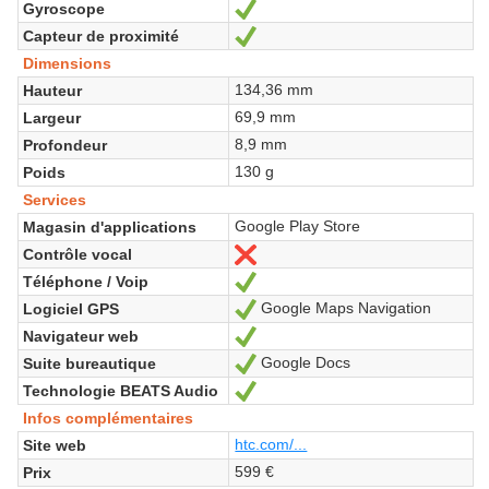
Gyroscope
Oui
Capteur de proximité
Oui
Dimensions
134,36 mm
Hauteur
69,9 mm
Largeur
8,9 mm
Profondeur
130 g
Poids
Services
Google Play Store
Magasin d'applications
Contrôle vocal
Non
Téléphone / Voip
Oui
Google Maps Navigation
Logiciel GPS
Oui
Navigateur web
Oui
Google Docs
Suite bureautique
Oui
Technologie BEATS Audio
Oui
Infos complémentaires
htc.com/...
Site web
599 €
Prix