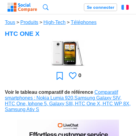
Recherche
Se connecter
Fr
Tous
>
Produits
>
High-Tech
>
Téléphones
HTC ONE X
0
J'aime
Favori
Voir le tableau comparatif de référence
Comparatif
smartphones : Nokia Lumia 920,Samsung Galaxy SIV,
HTC One, Iphone 5, Galaxy SIII, HTC One X, HTC WP 8X,
Samsung Ativ S