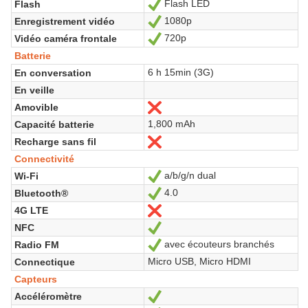
Flash LED
Flash
Oui
1080p
Enregistrement vidéo
Oui
720p
Vidéo caméra frontale
Oui
Batterie
6 h 15min (3G)
En conversation
En veille
Amovible
Non
1,800 mAh
Capacité batterie
Recharge sans fil
Non
Connectivité
a/b/g/n dual
Wi-Fi
Oui
4.0
Bluetooth®
Oui
4G LTE
Non
NFC
Oui
avec écouteurs branchés
Radio FM
Oui
Micro USB, Micro HDMI
Connectique
Capteurs
Accéléromètre
Oui