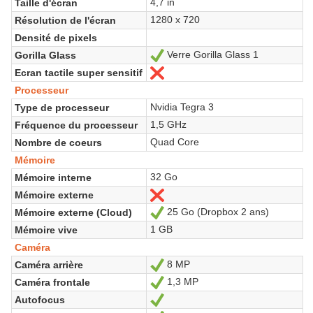
4,7 in
Taille d'écran
1280 x 720
Résolution de l'écran
Densité de pixels
Verre Gorilla Glass 1
Gorilla Glass
Oui
Ecran tactile super sensitif
Non
Processeur
Nvidia Tegra 3
Type de processeur
1,5 GHz
Fréquence du processeur
Quad Core
Nombre de coeurs
Mémoire
32 Go
Mémoire interne
Mémoire externe
Non
25 Go (Dropbox 2 ans)
Mémoire externe (Cloud)
Oui
1 GB
Mémoire vive
Caméra
8 MP
Caméra arrière
Oui
1,3 MP
Caméra frontale
Oui
Autofocus
Oui