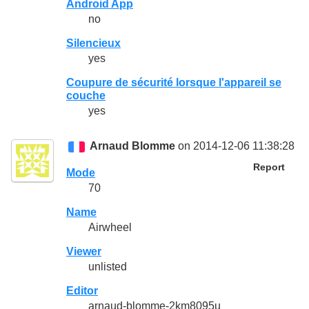
Android App
no
Silencieux
yes
Coupure de sécurité lorsque l'appareil se
couche
yes
Arnaud Blomme
on 2014-12-06 11:38:28
Report
Mode
70
Name
Airwheel
Viewer
unlisted
Editor
arnaud-blomme-2km8095u