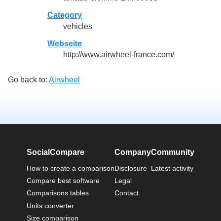
Category
vehicles
Webseite
http://www.airwheel-france.com/
Go back to:
Airwheel
SocialCompare
Company
Community
How to create a comparison
Disclosure
Latest activity
Compare best software
Legal
Comparisons tables
Contact
Units converter
Size comparison