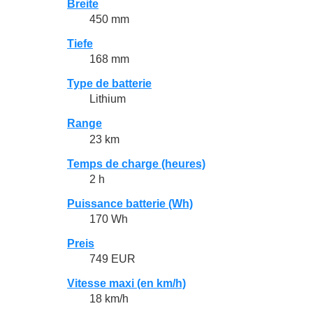
Breite
450 mm
Tiefe
168 mm
Type de batterie
Lithium
Range
23 km
Temps de charge (heures)
2 h
Puissance batterie (Wh)
170 Wh
Preis
749 EUR
Vitesse maxi (en km/h)
18 km/h