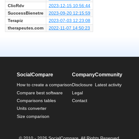
ClicRdv
2023-12-15 10:56:44
SuccessBienetre
2023-09-20 12:15:59
Terapiz
2023-07-03 12:23:08
therapeutes.com
2022-11-07 14:50:23
SocialCompare
Company
Community
How to create a comparison
Disclosure
Latest activity
Compare best software
Legal
Comparisons tables
Contact
Units converter
Size comparison
© 2010 - 2026 SocialCompare. All Rights Reserved.