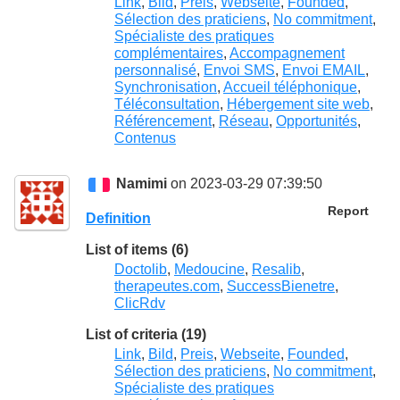
Link
,
Bild
,
Preis
,
Webseite
,
Founded
,
Sélection des praticiens
,
No commitment
,
Spécialiste des pratiques
complémentaires
,
Accompagnement
personnalisé
,
Envoi SMS
,
Envoi EMAIL
,
Synchronisation
,
Accueil téléphonique
,
Téléconsultation
,
Hébergement site web
,
Référencement
,
Réseau
,
Opportunités
,
Contenus
Namimi
on 2023-03-29 07:39:50
Report
Definition
List of items (6)
Doctolib
,
Medoucine
,
Resalib
,
therapeutes.com
,
SuccessBienetre
,
ClicRdv
List of criteria (19)
Link
,
Bild
,
Preis
,
Webseite
,
Founded
,
Sélection des praticiens
,
No commitment
,
Spécialiste des pratiques