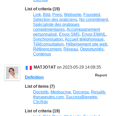
List of criteria (19)
Link
,
Bild
,
Preis
,
Webseite
,
Founded
,
Sélection des praticiens
,
No commitment
,
Spécialiste des pratiques
complémentaires
,
Accompagnement
personnalisé
,
Envoi SMS
,
Envoi EMAIL
,
Synchronisation
,
Accueil téléphonique
,
Téléconsultation
,
Hébergement site web
,
Référencement
,
Réseau
,
Opportunités
,
Contenus
MATJO?AT
on 2023-05-29 14:08:35
Report
Definition
List of items (7)
Doctolib
,
Medoucine
,
Docorga
,
Resalib
,
therapeutes.com
,
SuccessBienetre
,
ClicRdv
List of criteria (19)