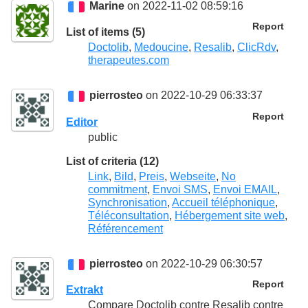
Marine
on 2022-11-02 08:59:16
Report
List of items (5)
Doctolib
,
Medoucine
,
Resalib
,
ClicRdv
,
therapeutes.com
pierrosteo
on 2022-10-29 06:33:37
Report
Editor
public
List of criteria (12)
Link
,
Bild
,
Preis
,
Webseite
,
No
commitment
,
Envoi SMS
,
Envoi EMAIL
,
Synchronisation
,
Accueil téléphonique
,
Téléconsultation
,
Hébergement site web
,
Référencement
pierrosteo
on 2022-10-29 06:30:57
Report
Extrakt
Compare Doctolib contre Resalib contre