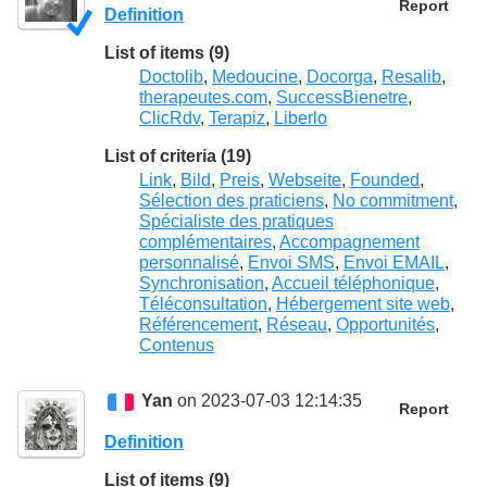
Report
Definition
List of items (9)
Doctolib
,
Medoucine
,
Docorga
,
Resalib
,
therapeutes.com
,
SuccessBienetre
,
ClicRdv
,
Terapiz
,
Liberlo
List of criteria (19)
Link
,
Bild
,
Preis
,
Webseite
,
Founded
,
Sélection des praticiens
,
No commitment
,
Spécialiste des pratiques
complémentaires
,
Accompagnement
personnalisé
,
Envoi SMS
,
Envoi EMAIL
,
Synchronisation
,
Accueil téléphonique
,
Téléconsultation
,
Hébergement site web
,
Référencement
,
Réseau
,
Opportunités
,
Contenus
Yan
on 2023-07-03 12:14:35
Report
Definition
List of items (9)