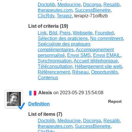
Doctolib
,
Medoucine
,
Docorga
,
Resalib
,
therapeutes.com
,
SuccessBienetre
,
ClicRdv
,
Terapiz
, terapiz-71oifbzb
List of criteria (19)
Link
,
Bild
,
Preis
,
Webseite
,
Founded
,
Sélection des praticiens
,
No commitment
,
Spécialiste des pratiques
complémentaires
,
Accompagnement
personnalisé
,
Envoi SMS
,
Envoi EMAIL
,
Synchronisation
,
Accueil téléphonique
,
Téléconsultation
,
Hébergement site web
,
Référencement
,
Réseau
,
Opportunités
,
Contenus
Alexis
on 2023-05-29 15:54:08
Report
Definition
List of items (7)
Doctolib
,
Medoucine
,
Docorga
,
Resalib
,
therapeutes.com
,
SuccessBienetre
,
ClicRdv