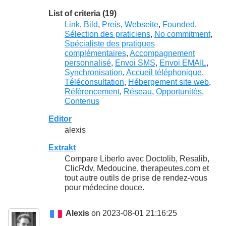
List of criteria (19)
Link
,
Bild
,
Preis
,
Webseite
,
Founded
,
Sélection des praticiens
,
No commitment
,
Spécialiste des pratiques
complémentaires
,
Accompagnement
personnalisé
,
Envoi SMS
,
Envoi EMAIL
,
Synchronisation
,
Accueil téléphonique
,
Téléconsultation
,
Hébergement site web
,
Référencement
,
Réseau
,
Opportunités
,
Contenus
Editor
alexis
Extrakt
Compare Liberlo avec Doctolib, Resalib,
ClicRdv, Medoucine, therapeutes.com et
tout autre outils de prise de rendez-vous
pour médecine douce.
Alexis
on 2023-08-01 21:16:25