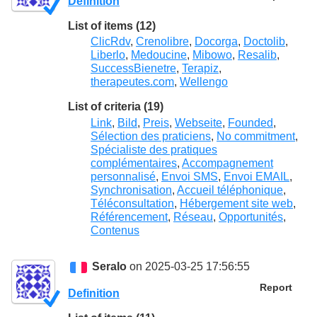
Definition
List of items (12)
ClicRdv
,
Crenolibre
,
Docorga
,
Doctolib
,
Liberlo
,
Medoucine
,
Mibowo
,
Resalib
,
SuccessBienetre
,
Terapiz
,
therapeutes.com
,
Wellengo
List of criteria (19)
Link
,
Bild
,
Preis
,
Webseite
,
Founded
,
Sélection des praticiens
,
No commitment
,
Spécialiste des pratiques
complémentaires
,
Accompagnement
personnalisé
,
Envoi SMS
,
Envoi EMAIL
,
Synchronisation
,
Accueil téléphonique
,
Téléconsultation
,
Hébergement site web
,
Référencement
,
Réseau
,
Opportunités
,
Contenus
Seralo
on 2025-03-25 17:56:55
Report
Definition