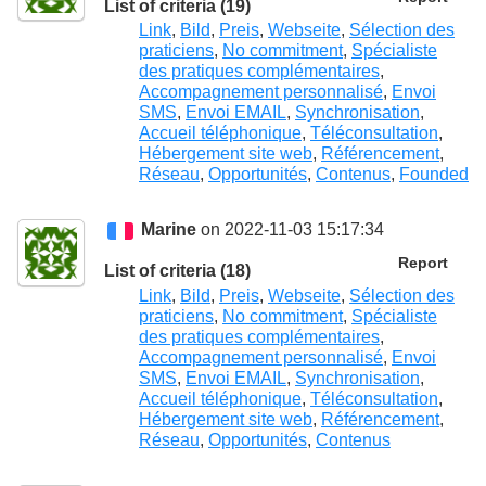
List of criteria (19)
Link
,
Bild
,
Preis
,
Webseite
,
Sélection des
praticiens
,
No commitment
,
Spécialiste
des pratiques complémentaires
,
Accompagnement personnalisé
,
Envoi
SMS
,
Envoi EMAIL
,
Synchronisation
,
Accueil téléphonique
,
Téléconsultation
,
Hébergement site web
,
Référencement
,
Réseau
,
Opportunités
,
Contenus
,
Founded
Marine
on 2022-11-03 15:17:34
Report
List of criteria (18)
Link
,
Bild
,
Preis
,
Webseite
,
Sélection des
praticiens
,
No commitment
,
Spécialiste
des pratiques complémentaires
,
Accompagnement personnalisé
,
Envoi
SMS
,
Envoi EMAIL
,
Synchronisation
,
Accueil téléphonique
,
Téléconsultation
,
Hébergement site web
,
Référencement
,
Réseau
,
Opportunités
,
Contenus