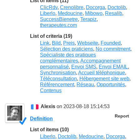
List of items (11)
ClicRdv
,
Crenolibre
,
Docorga
,
Doctolib
,
Liberlo
,
Medoucine
,
Mibowo
,
Resalib
,
SuccessBienetre
,
Terapiz
,
therapeutes.com
List of criteria (19)
Link
,
Bild
,
Preis
,
Webseite
,
Founded
,
Sélection des praticiens
,
No commitment
,
Spécialiste des pratiques
complémentaires
,
Accompagnement
personnalisé
,
Envoi SMS
,
Envoi EMAIL
,
Synchronisation
,
Accueil téléphonique
,
Téléconsultation
,
Hébergement site web
,
Référencement
,
Réseau
,
Opportunités
,
Contenus
Alexis
on 2023-08-18 15:14:53
Report
Definition
List of items (10)
Liberlo
,
Doctolib
,
Medoucine
,
Docorga
,