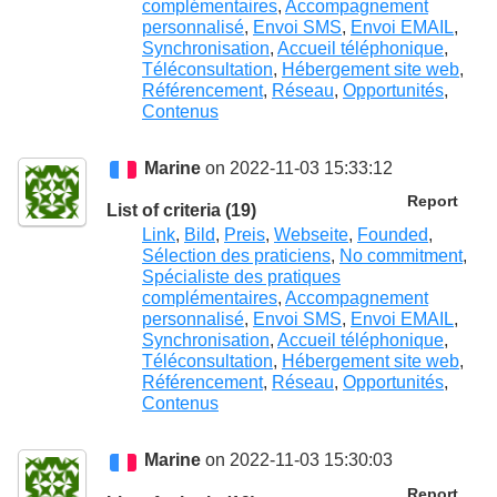
complémentaires
,
Accompagnement
personnalisé
,
Envoi SMS
,
Envoi EMAIL
,
Synchronisation
,
Accueil téléphonique
,
Téléconsultation
,
Hébergement site web
,
Référencement
,
Réseau
,
Opportunités
,
Contenus
Marine
on 2022-11-03 15:33:12
Report
List of criteria (19)
Link
,
Bild
,
Preis
,
Webseite
,
Founded
,
Sélection des praticiens
,
No commitment
,
Spécialiste des pratiques
complémentaires
,
Accompagnement
personnalisé
,
Envoi SMS
,
Envoi EMAIL
,
Synchronisation
,
Accueil téléphonique
,
Téléconsultation
,
Hébergement site web
,
Référencement
,
Réseau
,
Opportunités
,
Contenus
Marine
on 2022-11-03 15:30:03
Report