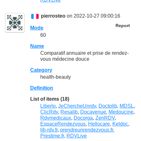
pierrosteo
on 2022-10-27 09:00:16
Report
Mode
60
Name
Comparatif annuaire et prise de rendez-
vous médecine douce
Category
health-beauty
Definition
List of items (18)
Liberlo
,
JeChercheUnrdv
,
Doctolib
,
MDSL
,
ClicRdv
,
Resalib
,
Docavenue
,
Medoucine
,
Rdvmedicaux
,
Docorga
,
ZenRDV
,
EspaceRendezvous
,
Hellocare
,
Keldoc
,
lib-rdv.fr
,
prendreunrendezvous.fr
,
Prestime.fr
,
RDVLive