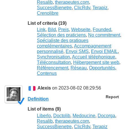
Resalib
,
therapeutes.com
,
SuccessBienetre
,
ClicRdv
,
Terapiz
,
Crenolibre
List of criteria (19)
Link
,
Bild
,
Preis
,
Webseite
,
Founded
,
Sélection des praticiens
,
No commitment
,
Spécialiste des pratiques
complémentaires
,
Accompagnement
personnalisé
,
Envoi SMS
,
Envoi EMAIL
,
Synchronisation
,
Accueil téléphonique
,
Téléconsultation
,
Hébergement site web
,
Référencement
,
Réseau
,
Opportunités
,
Contenus
Alexis
on 2023-08-02 08:29:56
Report
Definition
List of items (9)
Liberlo
,
Doctolib
,
Medoucine
,
Docorga
,
Resalib
,
therapeutes.com
,
SuccessBienetre
,
ClicRdv
,
Terapiz