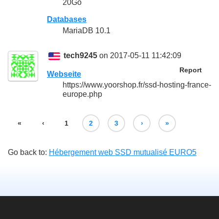
20Go
Databases
MariaDB 10.1
tech9245
on 2017-05-11 11:42:09
Report
Webseite
https://www.yoorshop.fr/ssd-hosting-france-
europe.php
«
‹
1
2
3
›
»
Go back to:
Hébergement web SSD mutualisé EURO5