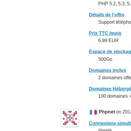
PHP 5.2, 5.3, 5.4
Détails de l'offre
Support télépho
Prix TTC /mois
6.99 EUR
Espace de stocka
500Go
Domaines inclus
2 domaines offer
Domaines Héberg
100 domaines + 
Phpnet
on 201
Connexions simul
illimité