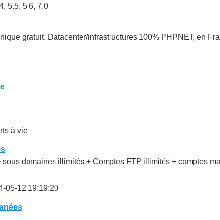
, 5.5, 5.6, 7.0
nique gratuit. Datacenter/infrastructures 100% PHPNET, en Fra
ge
ts à vie
és
sous domaines illimités + Comptes FTP illimités + comptes mai
4-05-12 19:19:20
tanées