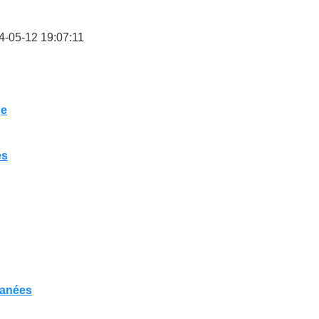
4-05-12 19:07:11
ge
és
tanées