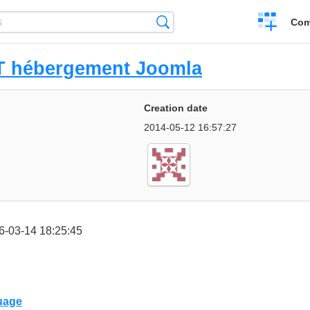
Create
Search
Com
a
compariso
 hébergement Joomla
Creation date
2014-05-12 16:57:27
6-03-14 18:25:45
uage