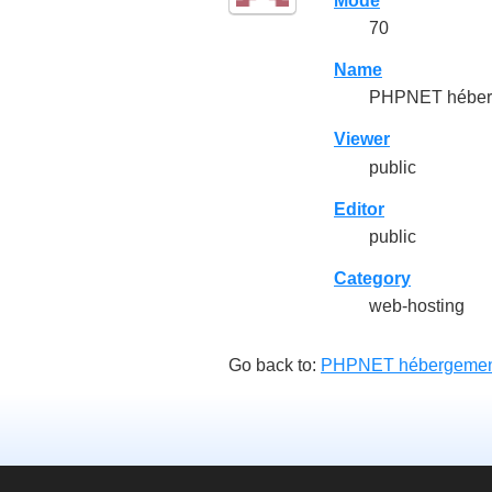
Mode
70
Name
PHPNET héber
Viewer
public
Editor
public
Category
web-hosting
Go back to:
PHPNET hébergemen