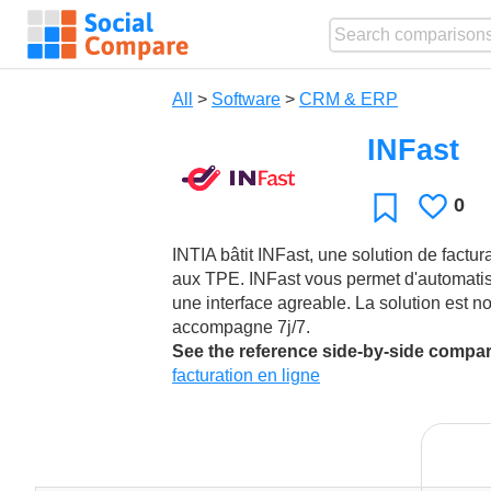
All
>
Software
>
CRM & ERP
INFast
0
Like
Favorite
INTIA bâtit INFast, une solution de factur
aux TPE. INFast vous permet d'automatise
une interface agreable. La solution est 
accompagne 7j/7.
See the reference side-by-side compa
facturation en ligne