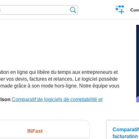
Create
Search
Com
a
compariso
s
ation en ligne qui libère du temps aux entrepreneurs et
r vos devis, factures et relances. Le logiciel possède
nomade grâce à son mode hors-ligne. Notre équipe vous
rison
Comparatif de logiciels de comptabilité et
Comparatif 
INFast
facturation