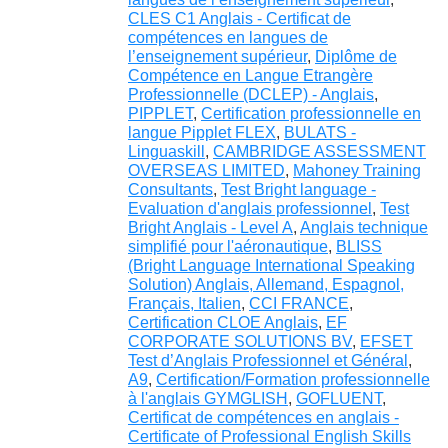
CLES C1 Anglais - Certificat de
compétences en langues de
l’enseignement supérieur
,
Diplôme de
Compétence en Langue Etrangère
Professionnelle (DCLEP) - Anglais
,
PIPPLET
,
Certification professionnelle en
langue Pipplet FLEX
,
BULATS -
Linguaskill
,
CAMBRIDGE ASSESSMENT
OVERSEAS LIMITED
,
Mahoney Training
Consultants
,
Test Bright language -
Evaluation d'anglais professionnel
,
Test
Bright Anglais - Level A
,
Anglais technique
simplifié pour l'aéronautique
,
BLISS
(Bright Language International Speaking
Solution) Anglais, Allemand, Espagnol,
Français, Italien
,
CCI FRANCE
,
Certification CLOE Anglais
,
EF
CORPORATE SOLUTIONS BV
,
EFSET
Test d’Anglais Professionnel et Général
,
A9
,
Certification/Formation professionnelle
à l'anglais GYMGLISH
,
GOFLUENT
,
Certificat de compétences en anglais -
Certificate of Professional English Skills