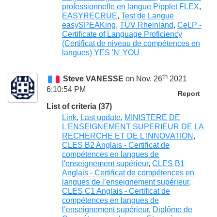
professionnelle en langue Pipplet FLEX
,
EASYRECRUE
,
Test de Langue
easySPEAKing
,
TÜV Rheinland
,
CeLP -
Certificate of Language Proficiency
(Certificat de niveau de compétences en
langues) YES 'N' YOU
th
Steve VANESSE
on Nov. 26
2021
6:10:54 PM
Report
List of criteria (37)
Link
,
Last update
,
MINISTERE DE
L'ENSEIGNEMENT SUPERIEUR DE LA
RECHERCHE ET DE L'INNOVATION
,
CLES B2 Anglais - Certificat de
compétences en langues de
l'enseignement supérieur
,
CLES B1
Anglais - Certificat de compétences en
langues de l’enseignement supérieur
,
CLES C1 Anglais - Certificat de
compétences en langues de
l’enseignement supérieur
,
Diplôme de