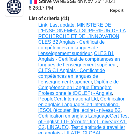
Steve VANESSE
on Nov. 26
2021
6:26:17 PM
Report
List of criteria (41)
Link
,
Last update
,
MINISTERE DE
L'ENSEIGNEMENT SUPERIEUR DE LA
RECHERCHE ET DE L'INNOVATION
,
CLES B2 Anglais - Certificat de
compétences en langues de
l'enseignement supérieur
,
CLES B1
Anglais - Certificat de compétences en
langues de l’enseignement supérieur
,
CLES C1 Anglais - Certificat de
compétences en langues de
l’enseignement supérieur
,
Diplôme de
Compétence en Langue Etrangère
Professionnelle (DCLEP) - Anglais
,
PeopleCert International Ltd
,
Certification
en anglais LanguageCert International
IESOL (écouter, lire, écrire) - niveau B2
,
Certification en anglais LanguageCert Test
of English LTE (écouter, lire) - niveaux A1-
C2
,
LINGUEO
,
Test d’aptitude à travailler
en anglais - LILATE
,
GLOBAL