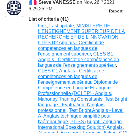
th
Steve VANESSE
on Nov. 26
2021
6:25:25 PM
Report
List of criteria (41)
Link
,
Last update
,
MINISTERE DE
L'ENSEIGNEMENT SUPERIEUR DE LA
RECHERCHE ET DE L'INNOVATION
,
CLES B2 Anglais - Certificat de
compétences en langues de
l'enseignement supérieur
,
CLES B1
Anglais - Certificat de compétences en
langues de l’enseignement supérieur
,
CLES C1 Anglais - Certificat de
compétences en langues de
l’enseignement supérieur
,
Diplôme de
Compétence en Langue Etrangère
Professionnelle (DCLEP) - Anglais
,
Mahoney Training Consultants
,
Test Bright
language - Evaluation d'anglais
professionnel
,
Test Bright Anglais - Level
A
,
Anglais technique simplifié pour
l'aéronautique
,
BLISS (Bright Language
International Speaking Solution) Anglais,
Allemand, Espagnol, Français, Italien
,
CCI