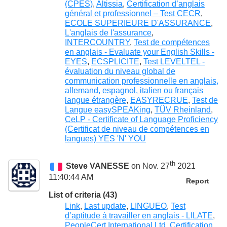
(CPES)
,
Altissia
,
Certification d’anglais
général et professionnel – Test CECR
,
ECOLE SUPERIEURE D'ASSURANCE
,
L'anglais de l'assurance
,
INTERCOUNTRY
,
Test de compétences
en anglais - Evaluate your English Skills -
EYES
,
ECSPLICITE
,
Test LEVELTEL -
évaluation du niveau global de
communication professionnelle en anglais,
allemand, espagnol, italien ou français
langue étrangère
,
EASYRECRUE
,
Test de
Langue easySPEAKing
,
TÜV Rheinland
,
CeLP - Certificate of Language Proficiency
(Certificat de niveau de compétences en
langues) YES 'N' YOU
th
Steve VANESSE
on Nov. 27
2021
11:40:44 AM
Report
List of criteria (43)
Link
,
Last update
,
LINGUEO
,
Test
d’aptitude à travailler en anglais - LILATE
,
PeopleCert International Ltd
,
Certification