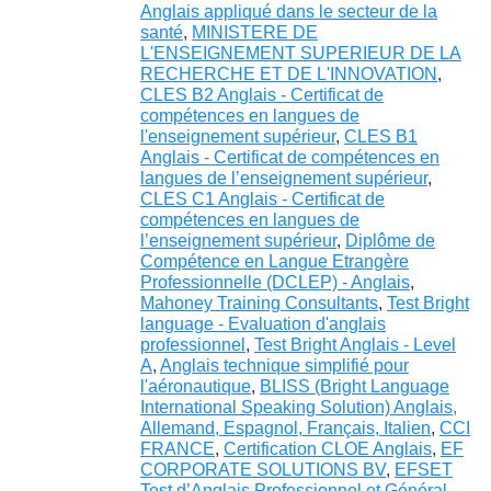
Anglais appliqué dans le secteur de la
santé
,
MINISTERE DE
L'ENSEIGNEMENT SUPERIEUR DE LA
RECHERCHE ET DE L'INNOVATION
,
CLES B2 Anglais - Certificat de
compétences en langues de
l'enseignement supérieur
,
CLES B1
Anglais - Certificat de compétences en
langues de l’enseignement supérieur
,
CLES C1 Anglais - Certificat de
compétences en langues de
l’enseignement supérieur
,
Diplôme de
Compétence en Langue Etrangère
Professionnelle (DCLEP) - Anglais
,
Mahoney Training Consultants
,
Test Bright
language - Evaluation d'anglais
professionnel
,
Test Bright Anglais - Level
A
,
Anglais technique simplifié pour
l'aéronautique
,
BLISS (Bright Language
International Speaking Solution) Anglais,
Allemand, Espagnol, Français, Italien
,
CCI
FRANCE
,
Certification CLOE Anglais
,
EF
CORPORATE SOLUTIONS BV
,
EFSET
Test d’Anglais Professionnel et Général
,