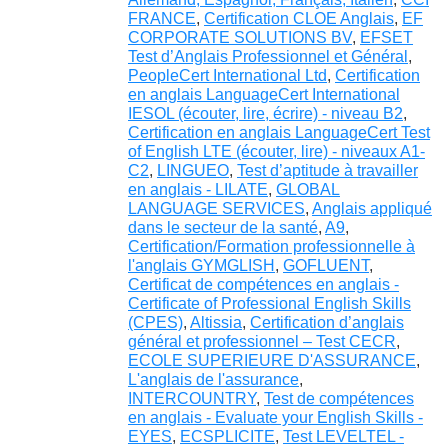
FRANCE
,
Certification CLOE Anglais
,
EF
CORPORATE SOLUTIONS BV
,
EFSET
Test d’Anglais Professionnel et Général
,
PeopleCert International Ltd
,
Certification
en anglais LanguageCert International
IESOL (écouter, lire, écrire) - niveau B2
,
Certification en anglais LanguageCert Test
of English LTE (écouter, lire) - niveaux A1-
C2
,
LINGUEO
,
Test d’aptitude à travailler
en anglais - LILATE
,
GLOBAL
LANGUAGE SERVICES
,
Anglais appliqué
dans le secteur de la santé
,
A9
,
Certification/Formation professionnelle à
l'anglais GYMGLISH
,
GOFLUENT
,
Certificat de compétences en anglais -
Certificate of Professional English Skills
(CPES)
,
Altissia
,
Certification d’anglais
général et professionnel – Test CECR
,
ECOLE SUPERIEURE D'ASSURANCE
,
L'anglais de l'assurance
,
INTERCOUNTRY
,
Test de compétences
en anglais - Evaluate your English Skills -
EYES
,
ECSPLICITE
,
Test LEVELTEL -