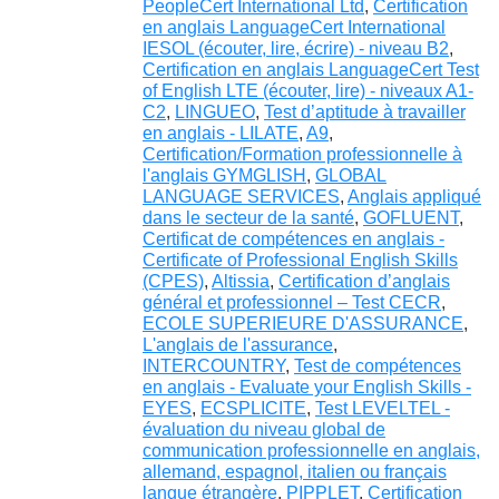
PeopleCert International Ltd
,
Certification
en anglais LanguageCert International
IESOL (écouter, lire, écrire) - niveau B2
,
Certification en anglais LanguageCert Test
of English LTE (écouter, lire) - niveaux A1-
C2
,
LINGUEO
,
Test d’aptitude à travailler
en anglais - LILATE
,
A9
,
Certification/Formation professionnelle à
l'anglais GYMGLISH
,
GLOBAL
LANGUAGE SERVICES
,
Anglais appliqué
dans le secteur de la santé
,
GOFLUENT
,
Certificat de compétences en anglais -
Certificate of Professional English Skills
(CPES)
,
Altissia
,
Certification d’anglais
général et professionnel – Test CECR
,
ECOLE SUPERIEURE D'ASSURANCE
,
L'anglais de l'assurance
,
INTERCOUNTRY
,
Test de compétences
en anglais - Evaluate your English Skills -
EYES
,
ECSPLICITE
,
Test LEVELTEL -
évaluation du niveau global de
communication professionnelle en anglais,
allemand, espagnol, italien ou français
langue étrangère
,
PIPPLET
,
Certification