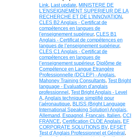
Link
,
Last update
,
MINISTERE DE
L'ENSEIGNEMENT SUPERIEUR DE LA
RECHERCHE ET DE L'INNOVATION
,
CLES B2 Anglais - Certificat de
compétences en langues de
l'enseignement supérieur
,
CLES B1
Anglais - Certificat de compétences en
langues de l’enseignement supérieur
,
CLES C1 Anglais - Certificat de
compétences en langues de
l’enseignement supérieur
,
Diplôme de
Compétence en Langue Etrangère
Professionnelle (DCLEP) - Anglais
,
Mahoney Training Consultants
,
Test Bright
language - Evaluation d'anglais
professionnel
,
Test Bright Anglais - Level
A
,
Anglais technique simplifié pour
l'aéronautique
,
BLISS (Bright Language
International Speaking Solution) Anglais,
Allemand, Espagnol, Français, Italien
,
CCI
FRANCE
,
Certification CLOE Anglais
,
EF
CORPORATE SOLUTIONS BV
,
EFSET
Test d’Anglais Professionnel et Général
,