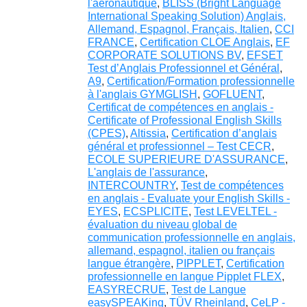
l'aéronautique
,
BLISS (Bright Language
International Speaking Solution) Anglais,
Allemand, Espagnol, Français, Italien
,
CCI
FRANCE
,
Certification CLOE Anglais
,
EF
CORPORATE SOLUTIONS BV
,
EFSET
Test d’Anglais Professionnel et Général
,
A9
,
Certification/Formation professionnelle
à l'anglais GYMGLISH
,
GOFLUENT
,
Certificat de compétences en anglais -
Certificate of Professional English Skills
(CPES)
,
Altissia
,
Certification d’anglais
général et professionnel – Test CECR
,
ECOLE SUPERIEURE D'ASSURANCE
,
L'anglais de l'assurance
,
INTERCOUNTRY
,
Test de compétences
en anglais - Evaluate your English Skills -
EYES
,
ECSPLICITE
,
Test LEVELTEL -
évaluation du niveau global de
communication professionnelle en anglais,
allemand, espagnol, italien ou français
langue étrangère
,
PIPPLET
,
Certification
professionnelle en langue Pipplet FLEX
,
EASYRECRUE
,
Test de Langue
easySPEAKing
,
TÜV Rheinland
,
CeLP -