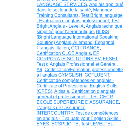
LANGUAGE SERVICES
,
Anglais appliqué
dans le secteur de la santé
,
Mahoney
Training Consultants
,
Test Bright language
- Evaluation d'anglais professionnel
,
Test
Bright Anglais - Level A
,
Anglais technique
simplifié pour l'aéronautique
,
BLISS
(Bright Language International Speaking
Solution) Anglais, Allemand, Espagnol,
Français, Italien
,
CCI FRANCE
,
Certification CLOE Anglais
,
EF
CORPORATE SOLUTIONS BV
,
EFSET
Test d’Anglais Professionnel et Général
,
A9
,
Certification/Formation professionnelle
à l'anglais GYMGLISH
,
GOFLUENT
,
Certificat de compétences en anglais -
Certificate of Professional English Skills
(CPES)
,
Altissia
,
Certification d’anglais
général et professionnel – Test CECR
,
ECOLE SUPERIEURE D'ASSURANCE
,
L'anglais de l'assurance
,
INTERCOUNTRY
,
Test de compétences
en anglais - Evaluate your English Skills -
EYES
,
ECSPLICITE
,
Test LEVELTEL -