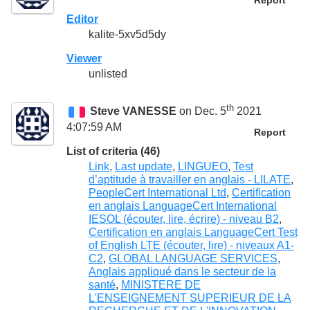
Report
Editor
kalite-5xv5d5dy
Viewer
unlisted
th
Steve VANESSE
on Dec. 5
2021
4:07:59 AM
Report
List of criteria (46)
Link
,
Last update
,
LINGUEO
,
Test
d’aptitude à travailler en anglais - LILATE
,
PeopleCert International Ltd
,
Certification
en anglais LanguageCert International
IESOL (écouter, lire, écrire) - niveau B2
,
Certification en anglais LanguageCert Test
of English LTE (écouter, lire) - niveaux A1-
C2
,
GLOBAL LANGUAGE SERVICES
,
Anglais appliqué dans le secteur de la
santé
,
MINISTERE DE
L'ENSEIGNEMENT SUPERIEUR DE LA