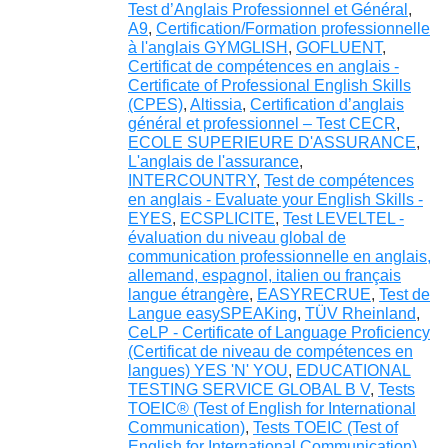
Test d’Anglais Professionnel et Général
,
A9
,
Certification/Formation professionnelle
à l'anglais GYMGLISH
,
GOFLUENT
,
Certificat de compétences en anglais -
Certificate of Professional English Skills
(CPES)
,
Altissia
,
Certification d’anglais
général et professionnel – Test CECR
,
ECOLE SUPERIEURE D'ASSURANCE
,
L'anglais de l'assurance
,
INTERCOUNTRY
,
Test de compétences
en anglais - Evaluate your English Skills -
EYES
,
ECSPLICITE
,
Test LEVELTEL -
évaluation du niveau global de
communication professionnelle en anglais,
allemand, espagnol, italien ou français
langue étrangère
,
EASYRECRUE
,
Test de
Langue easySPEAKing
,
TÜV Rheinland
,
CeLP - Certificate of Language Proficiency
(Certificat de niveau de compétences en
langues) YES 'N' YOU
,
EDUCATIONAL
TESTING SERVICE GLOBAL B V
,
Tests
TOEIC® (Test of English for International
Communication)
,
Tests TOEIC (Test of
English for International Communication)