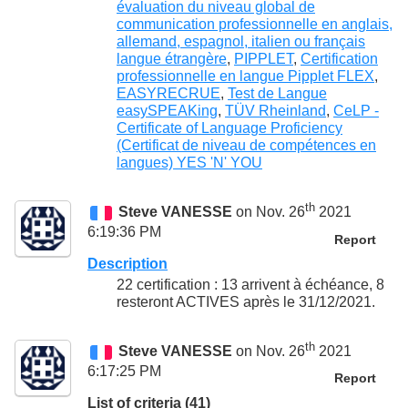
évaluation du niveau global de
communication professionnelle en anglais,
allemand, espagnol, italien ou français
langue étrangère
,
PIPPLET
,
Certification
professionnelle en langue Pipplet FLEX
,
EASYRECRUE
,
Test de Langue
easySPEAKing
,
TÜV Rheinland
,
CeLP -
Certificate of Language Proficiency
(Certificat de niveau de compétences en
langues) YES 'N' YOU
th
Steve VANESSE
on Nov. 26
2021
6:19:36 PM
Report
Description
22 certification : 13 arrivent à échéance, 8
resteront ACTIVES après le 31/12/2021.
th
Steve VANESSE
on Nov. 26
2021
6:17:25 PM
Report
List of criteria (41)