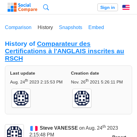
Search
Sign in
En
Comparison
History
Snapshots
Embed
History of
Comparateur des
Certifications à l'ANGLAIS inscrites au
RSCH
Last update
Creation date
th
th
Aug. 24
2023 2:15:53 PM
Nov. 26
2021 5:26:11 PM
th
Steve VANESSE
on Aug. 24
2023
2:15:48 PM