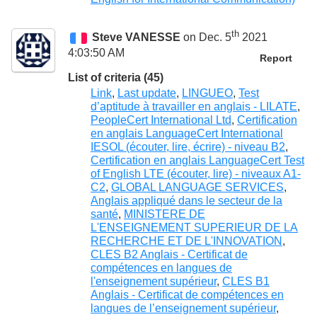
th
Steve VANESSE
on Dec. 5
2021
4:03:50 AM
Report
List of criteria (45)
Link
,
Last update
,
LINGUEO
,
Test
d’aptitude à travailler en anglais - LILATE
,
PeopleCert International Ltd
,
Certification
en anglais LanguageCert International
IESOL (écouter, lire, écrire) - niveau B2
,
Certification en anglais LanguageCert Test
of English LTE (écouter, lire) - niveaux A1-
C2
,
GLOBAL LANGUAGE SERVICES
,
Anglais appliqué dans le secteur de la
santé
,
MINISTERE DE
L'ENSEIGNEMENT SUPERIEUR DE LA
RECHERCHE ET DE L'INNOVATION
,
CLES B2 Anglais - Certificat de
compétences en langues de
l'enseignement supérieur
,
CLES B1
Anglais - Certificat de compétences en
langues de l’enseignement supérieur
,