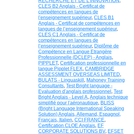
RECHERCHE ET DE L'INNOVATION
,
CLES B2 Anglais - Certificat de
compétences en langues de
l'enseignement supérieur
,
CLES B1
Anglais - Certificat de compétences en
langues de l’enseignement supérieur
,
CLES C1 Anglais - Certificat de
compétences en langues de
l’enseignement supérieur
,
Diplôme de
Compétence en Langue Etrangère
Professionnelle (DCLEP) - Anglais
,
PIPPLET
,
Certification professionnelle en
langue Pipplet FLEX
,
CAMBRIDGE
ASSESSMENT OVERSEAS LIMITED
,
BULATS - Linguaskill
,
Mahoney Training
Consultants
,
Test Bright language -
Evaluation d'anglais professionnel
,
Test
Bright Anglais - Level A
,
Anglais technique
simplifié pour l'aéronautique
,
BLISS
(Bright Language International Speaking
Solution) Anglais, Allemand, Espagnol,
Français, Italien
,
CCI FRANCE
,
Certification CLOE Anglais
,
EF
CORPORATE SOLUTIONS BV
,
EFSET