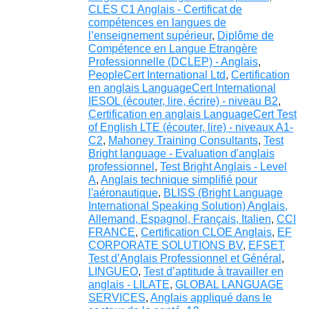
CLES C1 Anglais - Certificat de
compétences en langues de
l’enseignement supérieur
,
Diplôme de
Compétence en Langue Etrangère
Professionnelle (DCLEP) - Anglais
,
PeopleCert International Ltd
,
Certification
en anglais LanguageCert International
IESOL (écouter, lire, écrire) - niveau B2
,
Certification en anglais LanguageCert Test
of English LTE (écouter, lire) - niveaux A1-
C2
,
Mahoney Training Consultants
,
Test
Bright language - Evaluation d'anglais
professionnel
,
Test Bright Anglais - Level
A
,
Anglais technique simplifié pour
l'aéronautique
,
BLISS (Bright Language
International Speaking Solution) Anglais,
Allemand, Espagnol, Français, Italien
,
CCI
FRANCE
,
Certification CLOE Anglais
,
EF
CORPORATE SOLUTIONS BV
,
EFSET
Test d’Anglais Professionnel et Général
,
LINGUEO
,
Test d’aptitude à travailler en
anglais - LILATE
,
GLOBAL LANGUAGE
SERVICES
,
Anglais appliqué dans le