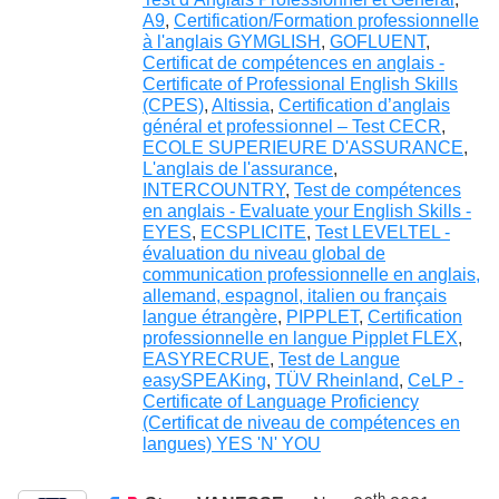
A9
,
Certification/Formation professionnelle
à l'anglais GYMGLISH
,
GOFLUENT
,
Certificat de compétences en anglais -
Certificate of Professional English Skills
(CPES)
,
Altissia
,
Certification d’anglais
général et professionnel – Test CECR
,
ECOLE SUPERIEURE D'ASSURANCE
,
L'anglais de l'assurance
,
INTERCOUNTRY
,
Test de compétences
en anglais - Evaluate your English Skills -
EYES
,
ECSPLICITE
,
Test LEVELTEL -
évaluation du niveau global de
communication professionnelle en anglais,
allemand, espagnol, italien ou français
langue étrangère
,
PIPPLET
,
Certification
professionnelle en langue Pipplet FLEX
,
EASYRECRUE
,
Test de Langue
easySPEAKing
,
TÜV Rheinland
,
CeLP -
Certificate of Language Proficiency
(Certificat de niveau de compétences en
langues) YES 'N' YOU
th