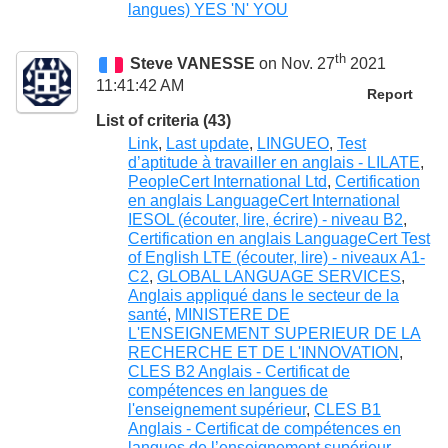
langues) YES 'N' YOU
th
Steve VANESSE
on Nov. 27
2021
11:41:42 AM
Report
List of criteria (43)
Link
,
Last update
,
LINGUEO
,
Test
d’aptitude à travailler en anglais - LILATE
,
PeopleCert International Ltd
,
Certification
en anglais LanguageCert International
IESOL (écouter, lire, écrire) - niveau B2
,
Certification en anglais LanguageCert Test
of English LTE (écouter, lire) - niveaux A1-
C2
,
GLOBAL LANGUAGE SERVICES
,
Anglais appliqué dans le secteur de la
santé
,
MINISTERE DE
L'ENSEIGNEMENT SUPERIEUR DE LA
RECHERCHE ET DE L'INNOVATION
,
CLES B2 Anglais - Certificat de
compétences en langues de
l'enseignement supérieur
,
CLES B1
Anglais - Certificat de compétences en
langues de l’enseignement supérieur
,