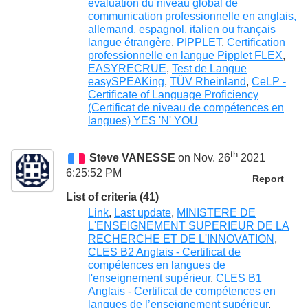
évaluation du niveau global de
communication professionnelle en anglais,
allemand, espagnol, italien ou français
langue étrangère
,
PIPPLET
,
Certification
professionnelle en langue Pipplet FLEX
,
EASYRECRUE
,
Test de Langue
easySPEAKing
,
TÜV Rheinland
,
CeLP -
Certificate of Language Proficiency
(Certificat de niveau de compétences en
langues) YES 'N' YOU
th
Steve VANESSE
on Nov. 26
2021
6:25:52 PM
Report
List of criteria (41)
Link
,
Last update
,
MINISTERE DE
L'ENSEIGNEMENT SUPERIEUR DE LA
RECHERCHE ET DE L'INNOVATION
,
CLES B2 Anglais - Certificat de
compétences en langues de
l'enseignement supérieur
,
CLES B1
Anglais - Certificat de compétences en
langues de l’enseignement supérieur
,