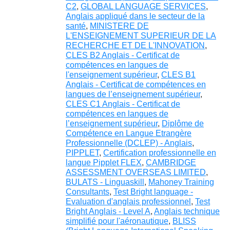
C2
,
GLOBAL LANGUAGE SERVICES
,
Anglais appliqué dans le secteur de la
santé
,
MINISTERE DE
L'ENSEIGNEMENT SUPERIEUR DE LA
RECHERCHE ET DE L'INNOVATION
,
CLES B2 Anglais - Certificat de
compétences en langues de
l'enseignement supérieur
,
CLES B1
Anglais - Certificat de compétences en
langues de l’enseignement supérieur
,
CLES C1 Anglais - Certificat de
compétences en langues de
l’enseignement supérieur
,
Diplôme de
Compétence en Langue Etrangère
Professionnelle (DCLEP) - Anglais
,
PIPPLET
,
Certification professionnelle en
langue Pipplet FLEX
,
CAMBRIDGE
ASSESSMENT OVERSEAS LIMITED
,
BULATS - Linguaskill
,
Mahoney Training
Consultants
,
Test Bright language -
Evaluation d'anglais professionnel
,
Test
Bright Anglais - Level A
,
Anglais technique
simplifié pour l'aéronautique
,
BLISS