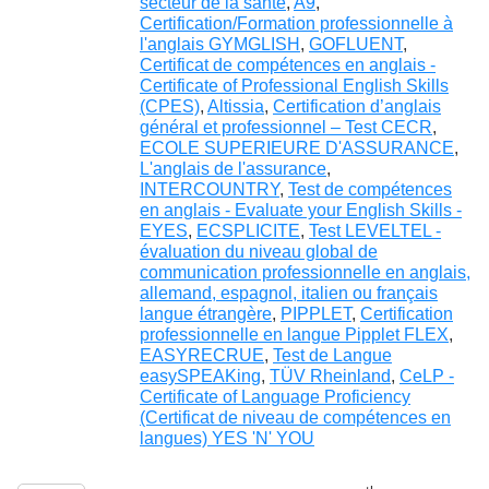
secteur de la santé
,
A9
,
Certification/Formation professionnelle à
l'anglais GYMGLISH
,
GOFLUENT
,
Certificat de compétences en anglais -
Certificate of Professional English Skills
(CPES)
,
Altissia
,
Certification d’anglais
général et professionnel – Test CECR
,
ECOLE SUPERIEURE D'ASSURANCE
,
L'anglais de l'assurance
,
INTERCOUNTRY
,
Test de compétences
en anglais - Evaluate your English Skills -
EYES
,
ECSPLICITE
,
Test LEVELTEL -
évaluation du niveau global de
communication professionnelle en anglais,
allemand, espagnol, italien ou français
langue étrangère
,
PIPPLET
,
Certification
professionnelle en langue Pipplet FLEX
,
EASYRECRUE
,
Test de Langue
easySPEAKing
,
TÜV Rheinland
,
CeLP -
Certificate of Language Proficiency
(Certificat de niveau de compétences en
langues) YES 'N' YOU