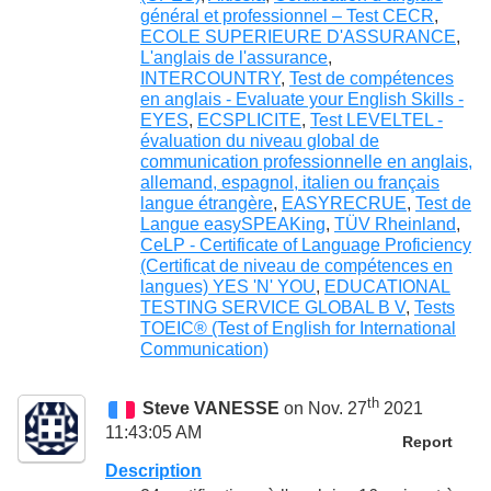
général et professionnel – Test CECR
,
ECOLE SUPERIEURE D'ASSURANCE
,
L'anglais de l'assurance
,
INTERCOUNTRY
,
Test de compétences
en anglais - Evaluate your English Skills -
EYES
,
ECSPLICITE
,
Test LEVELTEL -
évaluation du niveau global de
communication professionnelle en anglais,
allemand, espagnol, italien ou français
langue étrangère
,
EASYRECRUE
,
Test de
Langue easySPEAKing
,
TÜV Rheinland
,
CeLP - Certificate of Language Proficiency
(Certificat de niveau de compétences en
langues) YES 'N' YOU
,
EDUCATIONAL
TESTING SERVICE GLOBAL B V
,
Tests
TOEIC® (Test of English for International
Communication)
th
Steve VANESSE
on Nov. 27
2021
11:43:05 AM
Report
Description