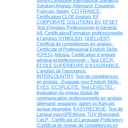
(Bright Language International Speaking
Solution) Anglais, Allemand, Espagnol,
Français, Italien
,
CCI FRANCE
,
Certification CLOE Anglais
,
EF
CORPORATE SOLUTIONS BV
,
EFSET
Test d’Anglais Professionnel et Général
,
A9
,
Certification/Formation professionnelle
à l'anglais GYMGLISH
,
GOFLUENT
,
Certificat de compétences en anglais -
Certificate of Professional English Skills
(CPES)
,
Altissia
,
Certification d’anglais
général et professionnel – Test CECR
,
ECOLE SUPERIEURE D'ASSURANCE
,
L'anglais de l'assurance
,
INTERCOUNTRY
,
Test de compétences
en anglais - Evaluate your English Skills -
EYES
,
ECSPLICITE
,
Test LEVELTEL -
évaluation du niveau global de
communication professionnelle en anglais,
allemand, espagnol, italien ou français
langue étrangère
,
EASYRECRUE
,
Test de
Langue easySPEAKing
,
TÜV Rheinland
,
CeLP - Certificate of Language Proficiency
(Certificat de niveau de compétences en