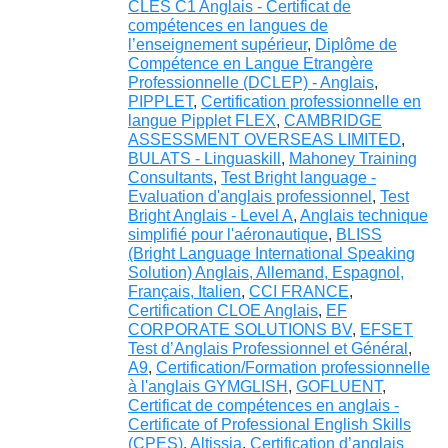
CLES C1 Anglais - Certificat de
compétences en langues de
l’enseignement supérieur
,
Diplôme de
Compétence en Langue Etrangère
Professionnelle (DCLEP) - Anglais
,
PIPPLET
,
Certification professionnelle en
langue Pipplet FLEX
,
CAMBRIDGE
ASSESSMENT OVERSEAS LIMITED
,
BULATS - Linguaskill
,
Mahoney Training
Consultants
,
Test Bright language -
Evaluation d'anglais professionnel
,
Test
Bright Anglais - Level A
,
Anglais technique
simplifié pour l'aéronautique
,
BLISS
(Bright Language International Speaking
Solution) Anglais, Allemand, Espagnol,
Français, Italien
,
CCI FRANCE
,
Certification CLOE Anglais
,
EF
CORPORATE SOLUTIONS BV
,
EFSET
Test d’Anglais Professionnel et Général
,
A9
,
Certification/Formation professionnelle
à l'anglais GYMGLISH
,
GOFLUENT
,
Certificat de compétences en anglais -
Certificate of Professional English Skills
(CPES)
,
Altissia
,
Certification d’anglais