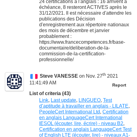
24 certifications à l'anglais : 16 arrivent à
échéance, 8 resteront ACTIVES après le
31/12/2021. Il est nécessaire d'attendre les
publications des Décision
d'enregistrement aux répertoire nationaux
des mois de décembre et janvier
probablement :
https://www.francecompetences.fr/base-
documentaire/deliberation-de-la-
commission-de-la-certification-
professionnelle/
th
Steve VANESSE
on Nov. 27
2021
11:41:49 AM
Report
List of criteria (43)
Link
,
Last update
,
LINGUEO
,
Test
d’aptitude à travailler en anglais - LILATE
,
PeopleCert International Ltd
,
Certification
en anglais LanguageCert International
IESOL (écouter, lire, écrire) - niveau B2
,
Certification en anglais LanguageCert Test
of English LTE (écouter, lire) - niveaux A1-