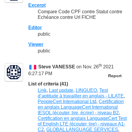
Excerpt
Compare Code CPF contre Statut contre
Echéance contre Url FICHE
Editor
public
Viewer
public
th
Steve VANESSE
on Nov. 26
2021
6:27:17 PM
Report
List of criteria (41)
Link
,
Last update
,
LINGUEO
,
Test
d’aptitude à travailler en anglais - LILATE
,
PeopleCert International Ltd
,
Certification
en anglais LanguageCert International
IESOL (écouter, lire, écrire) - niveau B2
,
Certification en anglais LanguageCert Test
of English LTE (écouter, lire) - niveaux A1-
C2
,
GLOBAL LANGUAGE SERVICES
,