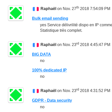
th
Raphaël
on Nov. 27
2018 7:54:09 PM
Bulk email sending
yes Service délivrilité dispo en IP comm
Statistique très complet.
rd
Raphaël
on Nov. 23
2018 4:45:47 PM
BIG DATA
no
100% dedicated IP
no
rd
Raphaël
on Nov. 23
2018 4:31:52 PM
GDPR - Data security
no