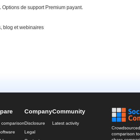
e. Options de support Premium payant.
 blog et webinaires
pare
Company
Community
a comparison
Disclosure
Latest activity
Crowdsourced 
oftware
Legal
comparison too
share compari