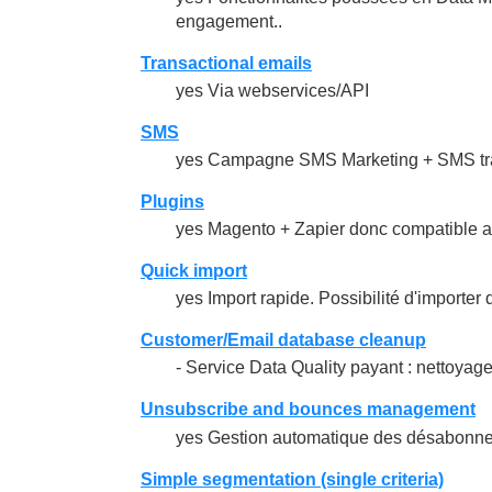
engagement..
Transactional emails
yes Via webservices/API
SMS
yes Campagne SMS Marketing + SMS tran
Plugins
yes Magento + Zapier donc compatible a
Quick import
yes Import rapide. Possibilité d'import
Customer/Email database cleanup
- Service Data Quality payant : nettoyage 
Unsubscribe and bounces management
yes Gestion automatique des désabonneme
Simple segmentation (single criteria)