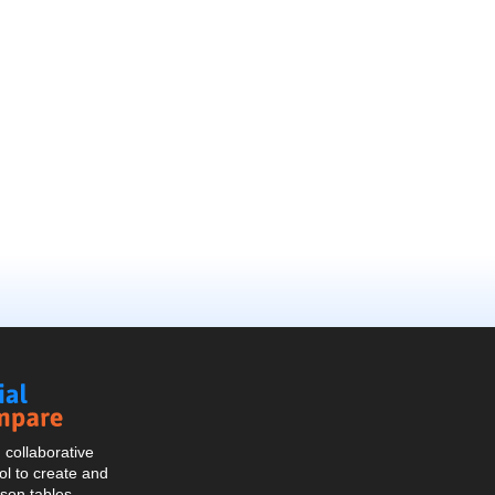
Social
Compare
collaborative
l to create and
son tables.