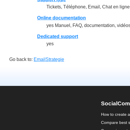
Tickets, Téléphone, Email, Chat en lign
Online documentation
yes Manuel, FAQ, documentation, vidéos,
Dedicated support
yes
Go back to:
EmailStrategie
SocialCom
How to create 
Compare best s