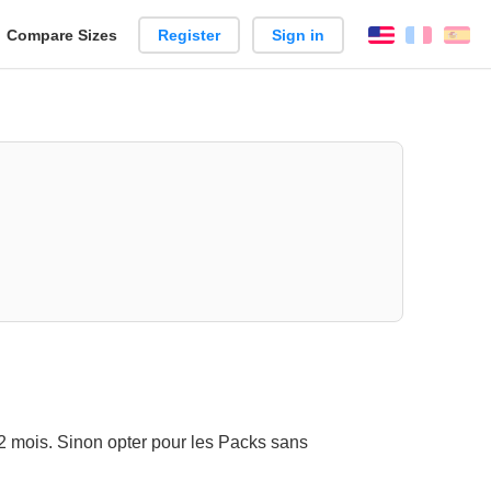
reate
Compare Sizes
Register
Sign in
English
França
Es
arison
 mois. Sinon opter pour les Packs sans