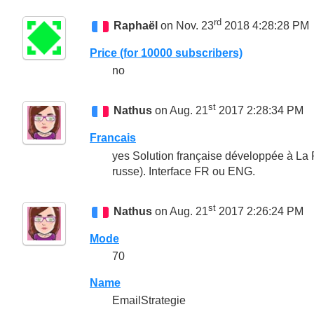
rd
Raphaël
on Nov. 23
2018 4:28:28 PM
Price (for 10000 subscribers)
no
st
Nathus
on Aug. 21
2017 2:28:34 PM
Francais
yes Solution française développée à La R
russe). Interface FR ou ENG.
st
Nathus
on Aug. 21
2017 2:26:24 PM
Mode
70
Name
EmailStrategie