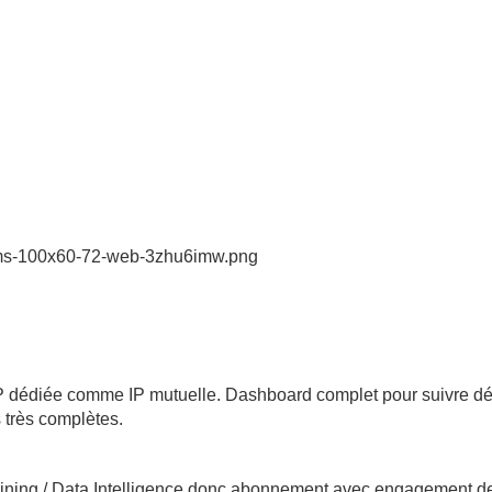
-ems-100x60-72-web-3zhu6imw.png
 IP dédiée comme IP mutuelle. Dashboard complet pour suivre déli
 très complètes.
ining / Data Intelligence donc abonnement avec engagement de