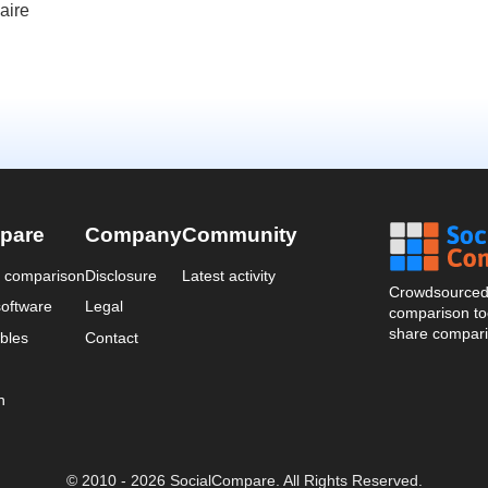
aire
pare
Company
Community
a comparison
Disclosure
Latest activity
Crowdsourced 
oftware
Legal
comparison too
share compari
bles
Contact
n
© 2010 - 2026 SocialCompare. All Rights Reserved.