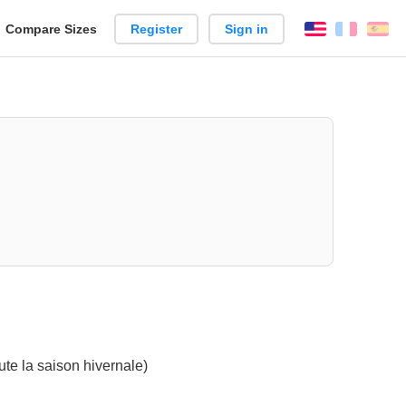
reate
Compare Sizes
Register
Sign in
English
França
Es
arison
oute la saison hivernale)