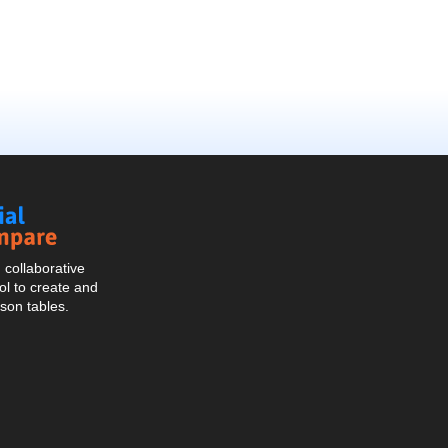
Social
Compare
collaborative
l to create and
son tables.