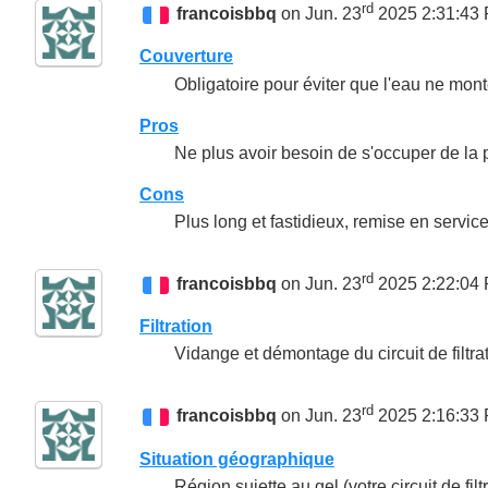
rd
francoisbbq
on Jun. 23
2025 2:31:43
Couverture
Obligatoire pour éviter que l'eau ne mon
Pros
Ne plus avoir besoin de s'occuper de la p
Cons
Plus long et fastidieux, remise en servi
rd
francoisbbq
on Jun. 23
2025 2:22:04
Filtration
Vidange et démontage du circuit de filtrat
rd
francoisbbq
on Jun. 23
2025 2:16:33
Situation géographique
Région sujette au gel (votre circuit de fi