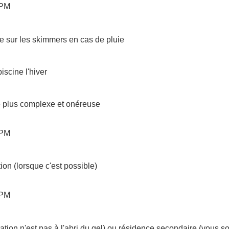
 PM
te sur les skimmers en cas de pluie
iscine l'hiver
ce plus complexe et onéreuse
 PM
ion (lorsque c'est possible)
 PM
ltration n'est pas à l'abri du gel) ou résidence secondaire (vous s