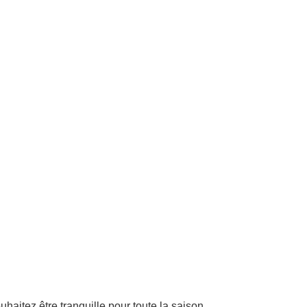
ouhaitez être tranquille pour toute la saison