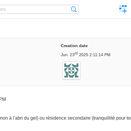
C
Search
a
comp
Creation date
rd
Jun. 23
2025 2:11:14 PM
 PM
n non à l'abri du gel) ou résidence secondaire (tranquillité pour t