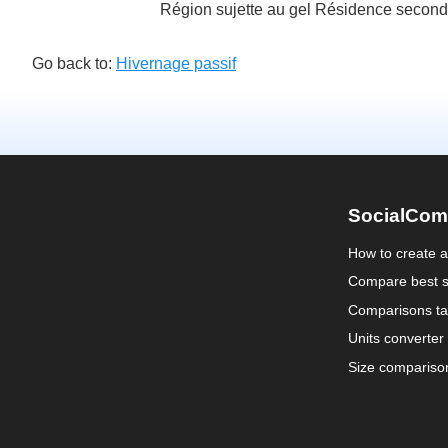
Région sujette au gel Résidence second
Go back to:
Hivernage passif
SocialCom
How to create 
Compare best s
Comparisons ta
Units converter
Size compariso