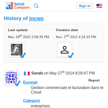
Search
Sign in
En
History of
incwo
Last update
Creation date
th
nd
Mar. 28
2022 2:09:35 PM
Nov. 2
2012 4:24:33 PM
th
Seralo
on May 27
2014 9:35:47 PM
Report
Excerpt
Gestion commerciale et facturation dans le
Cloud
Category
enterprises