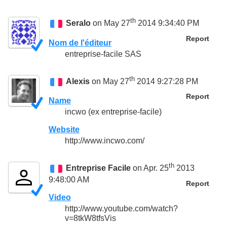
th
Seralo
on May 27
2014 9:34:40 PM
Report
Nom de l'éditeur
entreprise-facile SAS
th
Alexis
on May 27
2014 9:27:28 PM
Report
Name
incwo (ex entreprise-facile)
Website
http://www.incwo.com/
th
Entreprise Facile
on Apr. 25
2013
9:48:00 AM
Report
Video
http://www.youtube.com/watch?
v=8tkW8tfsVis