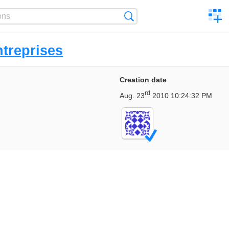
C
Search
a
comp
treprises
Creation date
rd
Aug. 23
2010 10:24:32 PM