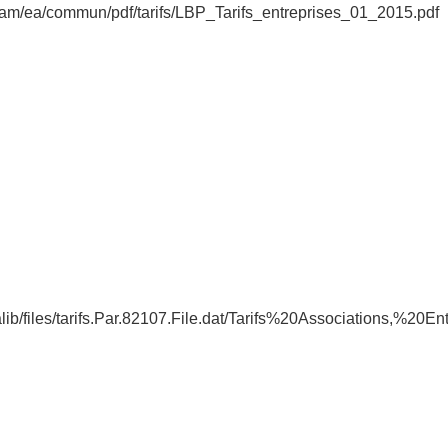
/dam/ea/commun/pdf/tarifs/LBP_Tarifs_entreprises_01_2015.pdf
ialib/files/tarifs.Par.82107.File.dat/Tarifs%20Associations,%