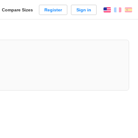
reate
Compare Sizes
Register
Sign in
English
França
Es
arison