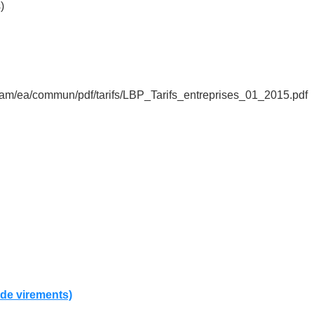
)
/dam/ea/commun/pdf/tarifs/LBP_Tarifs_entreprises_01_2015.pdf
 de virements)