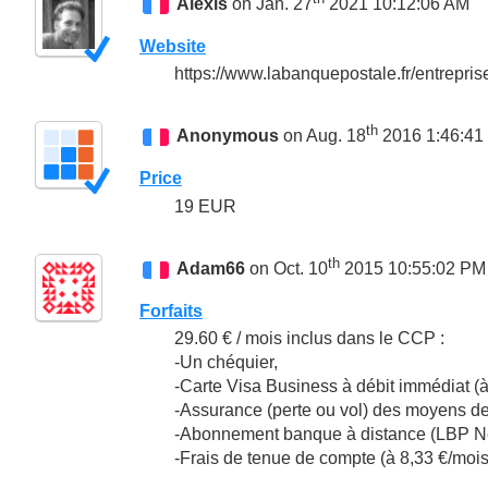
Alexis
on Jan. 27
2021 10:12:06 AM
Website
https://www.labanquepostale.fr/entrepris
th
Anonymous
on Aug. 18
2016 1:46:41
Price
19 EUR
th
Adam66
on Oct. 10
2015 10:55:02 PM
Forfaits
29.60 € / mois inclus dans le CCP :
-Un chéquier,
-Carte Visa Business à débit immédiat (à
-Assurance (perte ou vol) des moyens de 
-Abonnement banque à distance (LBP Net
-Frais de tenue de compte (à 8,33 €/mois