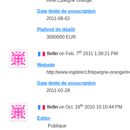
livret Epargne Orange.
Date limite de souscription
2011-08-02
Plafond de dépôt
3000000 EUR
th
finfin
on Feb. 7
2011 1:39:21 PM
Website
http://www.ingdirect.fr/epargne-orange/in
Date limite de souscription
2011-02-28
th
finfin
on Oct. 16
2010 10:10:44 PM
Editor
Publique