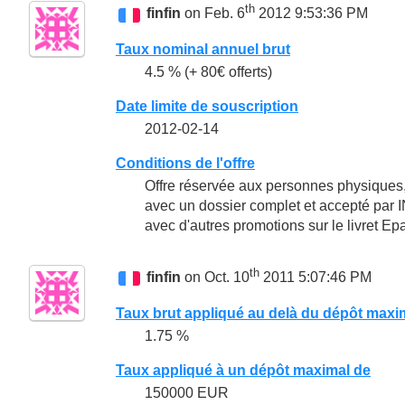
th
finfin
on Feb. 6
2012 9:53:36 PM
Taux nominal annuel brut
4.5 % (+ 80€ offerts)
Date limite de souscription
2012-02-14
Conditions de l'offre
Offre réservée aux personnes physiques,
avec un dossier complet et accepté par IN
avec d'autres promotions sur le livret E
th
finfin
on Oct. 10
2011 5:07:46 PM
Taux brut appliqué au delà du dépôt maxi
1.75 %
Taux appliqué à un dépôt maximal de
150000 EUR