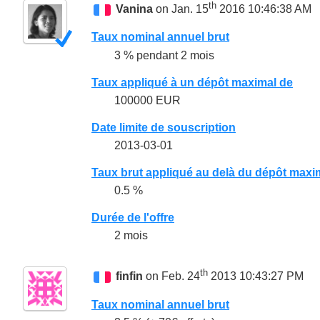
th
Vanina
on Jan. 15
2016 10:46:38 AM
Taux nominal annuel brut
3 % pendant 2 mois
Taux appliqué à un dépôt maximal de
100000 EUR
Date limite de souscription
2013-03-01
Taux brut appliqué au delà du dépôt maxi
0.5 %
Durée de l'offre
2 mois
th
finfin
on Feb. 24
2013 10:43:27 PM
Taux nominal annuel brut