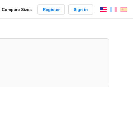
reate
Compare Sizes
Register
Sign in
English
França
Es
arison