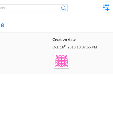
C
Search
a
comp
ge
Creation date
th
Oct. 16
2010 10:07:55 PM