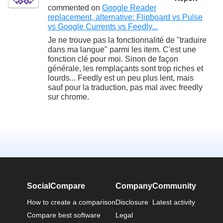
commented on
Google Reader
replacement, alternative: Flipboard vs Pulse
vs Google Currents vs Feedly...
Je ne trouve pas la fonctionnalité de "traduire
dans ma langue" parmi les item. C'est une
fonction clé pour moi. Sinon de façon
générale, les remplaçants sont trop riches et
lourds... Feedly est un peu plus lent, mais
sauf pour la traduction, pas mal avec freedly
sur chrome.
SocialCompare
Company
Community
How to create a comparison
Disclosure
Latest activity
Compare best software
Legal