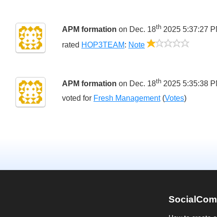
th
APM formation
on Dec. 18
2025 5:37:27 
1/5
rated
HOP3TEAM
:
Note
th
APM formation
on Dec. 18
2025 5:35:38 
voted for
Fresh Management
(
Votes
)
SocialCom