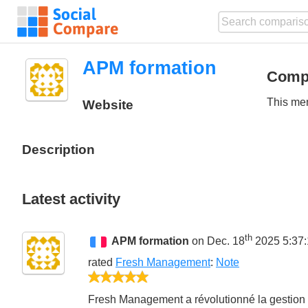
APM formation
Comp
This mem
Website
Description
Latest activity
th
APM formation
on Dec. 18
2025 5:37
rated
Fresh Management
:
Note
5/5
Fresh Management a révolutionné la gestion 