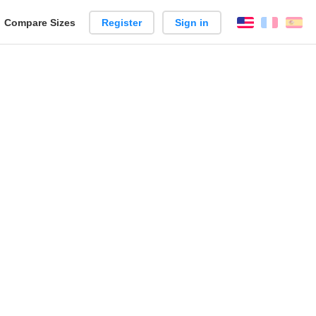
reate
Compare Sizes
Register
Sign in
English
França
Es
arison