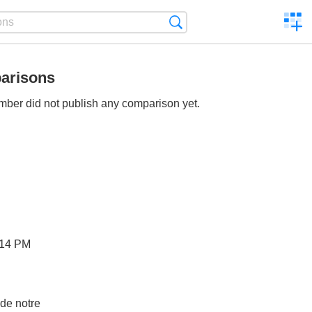
C
Search
a
comp
arisons
ber did not publish any comparison yet.
:14 PM
de notre