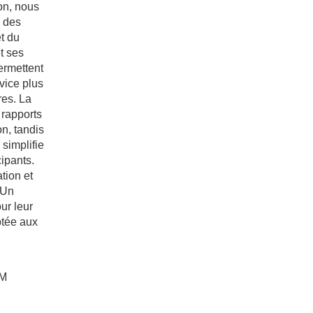
on, nous
n des
et du
t ses
ermettent
vice plus
res. La
 rapports
on, tandis
 simplifie
cipants.
tion et
 Un
ur leur
ptée aux
PM