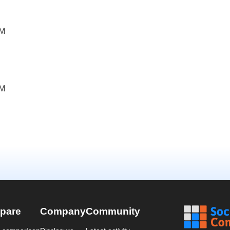
PM
PM
pare
Company
Community