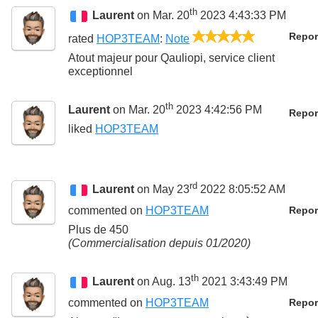
th
Laurent
on Mar. 20
2023 4:43:33 PM
5/5
Repor
rated
HOP3TEAM
:
Note
Atout majeur pour Qauliopi, service client
exceptionnel
th
Laurent
on Mar. 20
2023 4:42:56 PM
Repor
liked
HOP3TEAM
rd
Laurent
on May 23
2022 8:05:52 AM
commented on
HOP3TEAM
Repor
Plus de 450
(Commercialisation depuis 01/2020)
th
Laurent
on Aug. 13
2021 3:43:49 PM
commented on
HOP3TEAM
Repor