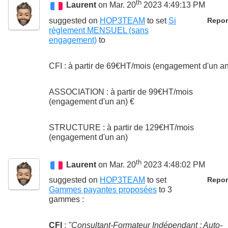
th
Laurent
on Mar. 20
2023 4:49:13 PM
suggested on
HOP3TEAM
to set
Si
Repor
règlement MENSUEL (sans
engagement)
to
CFI : à partir de 69€HT/mois (engagement d'un an
ASSOCIATION : à partir de 99€HT/mois
(engagement d'un an) €
STRUCTURE : à partir de 129€HT/mois
(engagement d'un an)
th
Laurent
on Mar. 20
2023 4:48:02 PM
suggested on
HOP3TEAM
to set
Repor
Gammes payantes proposées
to
3
gammes :
CFI
:
"Consultant-Formateur Indépendant : Auto-