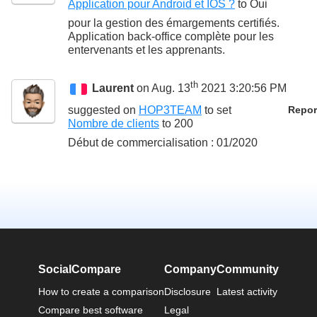
Application pour Android et IOS ?
to
Oui
pour la gestion des émargements certifiés.
Application back-office complète pour les
entervenants et les apprenants.
th
Laurent
on Aug. 13
2021 3:20:56 PM
suggested on
HOP3TEAM
to set
Repor
Nombre de clients
to
200
Début de commercialisation : 01/2020
SocialCompare
Company
Community
How to create a comparison
Disclosure
Latest activity
Compare best software
Legal