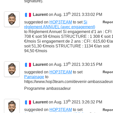
signature).
th
Laurent
on Aug. 13
2021 3:33:02 PM
suggested on
HOP3TEAM
to set
Si
Repor
règlement ANNUEL (avec engagement)
to
Règlement Annuel Si engagement d'1 an : CFI 
708 € soit 59 €/mois STRUCTURE : 1 308 € soit 
€/mois Si engagement de 2 ans : CFI : 615,60 €/a
soit 51,30 €/mois STRUCTURE : 1134 €/an soit
94,50 €/mois
th
Laurent
on Aug. 13
2021 3:30:15 PM
suggested on
HOP3TEAM
to set
Repor
Parrainage
to
https://www.hop3team.com/devenir-ambassadeur
Programme ambassadeur
th
Laurent
on Aug. 13
2021 3:26:32 PM
suggested on
HOP3TEAM
to set
Repor