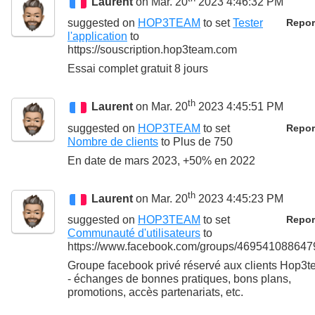
Laurent
on Mar. 20
2023 4:46:32 PM
suggested on
HOP3TEAM
to set
Tester
Repor
l'application
to
https://souscription.hop3team.com
Essai complet gratuit 8 jours
th
Laurent
on Mar. 20
2023 4:45:51 PM
suggested on
HOP3TEAM
to set
Repor
Nombre de clients
to
Plus de 750
En date de mars 2023, +50% en 2022
th
Laurent
on Mar. 20
2023 4:45:23 PM
suggested on
HOP3TEAM
to set
Repor
Communauté d'utilisateurs
to
https://www.facebook.com/groups/469541088647
Groupe facebook privé réservé aux clients Hop3
- échanges de bonnes pratiques, bons plans,
promotions, accès partenariats, etc.