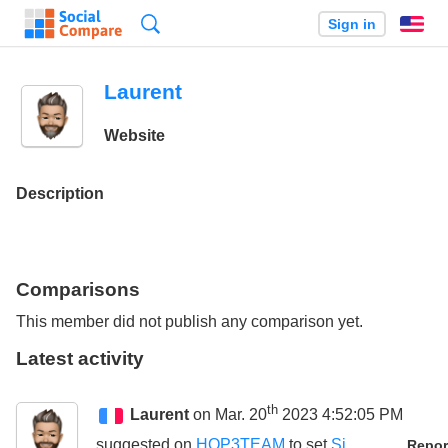
Search
Sign in
En
Laurent
Website
Description
Comparisons
This member did not publish any comparison yet.
Latest activity
th
Laurent
on Mar. 20
2023 4:52:05 PM
suggested on
HOP3TEAM
to set
Si
Repor