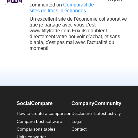
commented on
Comparatif de
sites de trocs, d'échanges
Un excellent site de l'économie collaborative
que je partage avec vous c'est
www.fiftytrade.com Eux ils doublent
directement votre pouvoir d’achat, et sans
blabla, c'est pas mal avec l'actualité du
moment!!
SocialCompare
Company
Community
How to create a comparison
Disclosure
Latest activity
Compare best software
Legal
Comparisons tables
Contact
Units converter