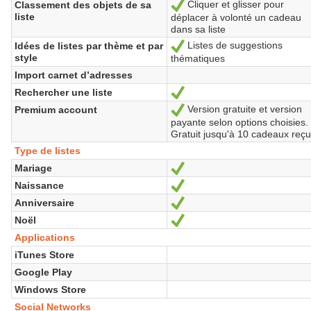
Cliquer et glisser pour
Classement des objets de sa
Yes
liste
déplacer à volonté un cadeau
dans sa liste
Listes de suggestions
Idées de listes par thème et par
Yes
style
thématiques
Import carnet d’adresses
Rechercher une liste
Yes
Version gratuite et version
Premium account
Yes
payante selon options choisies.
Gratuit jusqu'à 10 cadeaux reç
Type de listes
Mariage
Yes
Naissance
Yes
Anniversaire
Yes
Noël
Yes
Applications
iTunes Store
Google Play
Windows Store
Social Networks