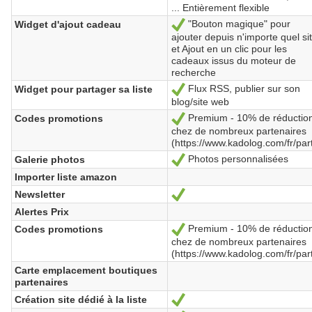
... Entièrement flexible
"Bouton magique" pour
Widget d'ajout cadeau
Yes
ajouter depuis n'importe quel si
et Ajout en un clic pour les
cadeaux issus du moteur de
recherche
Flux RSS, publier sur son
Widget pour partager sa liste
Yes
blog/site web
Premium - 10% de réductio
Codes promotions
Yes
chez de nombreux partenaires
(https://www.kadolog.com/fr/par
Photos personnalisées
Galerie photos
Yes
Importer liste amazon
Newsletter
Yes
Alertes Prix
Premium - 10% de réductio
Codes promotions
Yes
chez de nombreux partenaires
(https://www.kadolog.com/fr/par
Carte emplacement boutiques
partenaires
Création site dédié à la liste
Yes