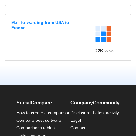
Mail forwarding from USA to
France
22K
views
SocialCompare
Company
Community
How to create a comparison
Disclosure
Latest activity
Compare best software
Legal
Comparisons tables
Contact
Units converter