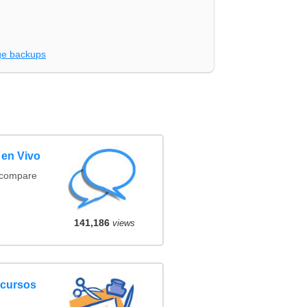
e backups
 en Vivo
(compare
141,186
views
ncursos