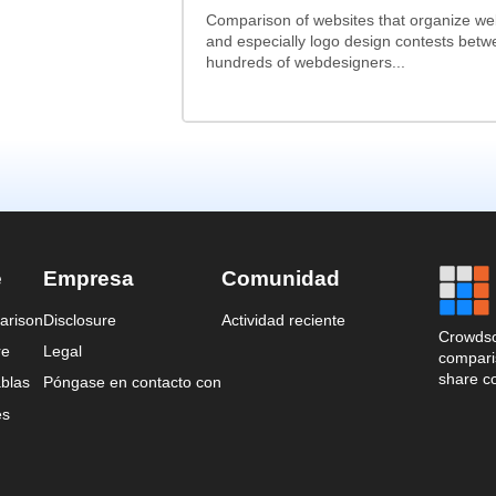
Comparison of websites that organize w
and especially logo design contests betw
hundreds of webdesigners...
e
Empresa
Comunidad
arison
Disclosure
Actividad reciente
Crowdso
re
Legal
comparis
share c
blas
Póngase en contacto con
es