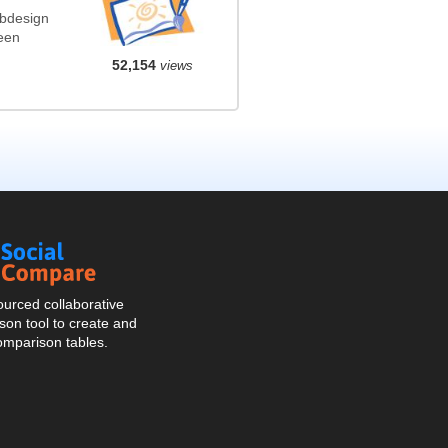
ebdesign
een
52,154
views
Social
Compare
urced collaborative
on tool to create and
omparison tables.