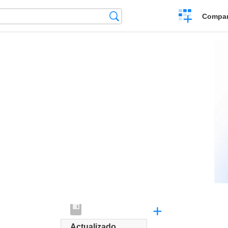
Crear
Búsqueda
Compar
una
comparación
+
Actualizado