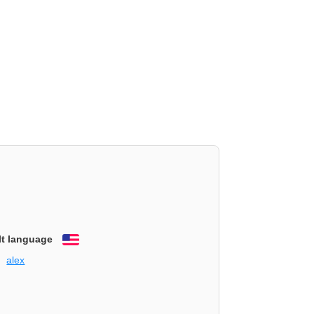
lt language
English
alex