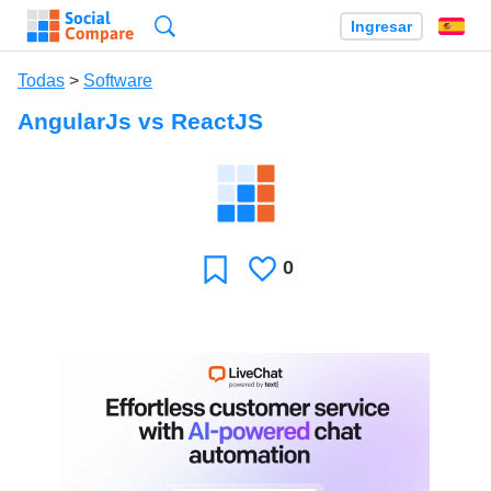
Búsqueda
Ingresar
Es
Todas
>
Software
AngularJs vs ReactJS
0
Le
Favoritos
gusta