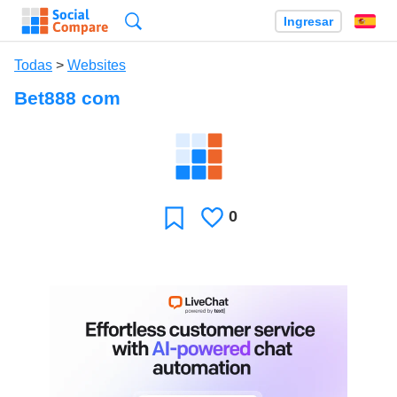
Búsqueda
Ingresar
Es
Todas
>
Websites
Bet888 com
0
Le
Favoritos
gusta