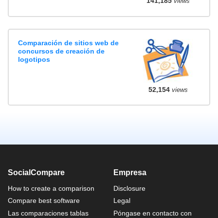
141,185
views
Comparación de sitios web de
concursos de creación de
logotipos
52,154
views
SocialCompare
Empresa
How to create a comparison
Disclosure
Compare best software
Legal
Las comparaciones tablas
Póngase en contacto con