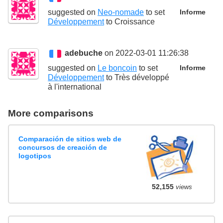
suggested on
Neo-nomade
to set
Informe
Développement
to
Croissance
adebuche
on 2022-03-01 11:26:38
suggested on
Le boncoin
to set
Informe
Développement
to
Très développé
à l'international
More comparisons
Comparación de sitios web de
concursos de creación de
logotipos
52,155
views