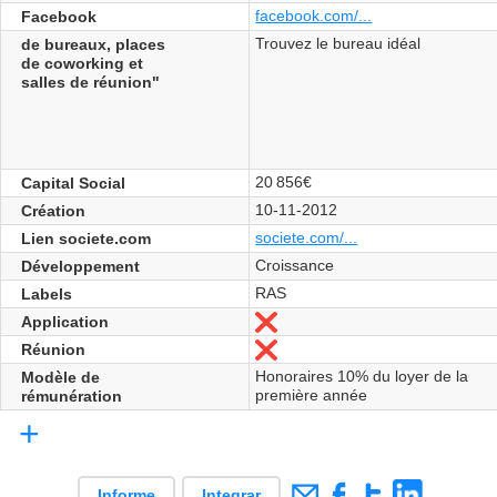
facebook.com/...
Facebook
Trouvez le bureau idéal
de bureaux, places
de coworking et
salles de réunion"
20 856€
Capital Social
10-11-2012
Création
societe.com/...
Lien societe.com
Croissance
Développement
RAS
Labels
Application
No
Réunion
No
Honoraires 10% du loyer de la
Modèle de
première année
rémunération
+
Informe
Integrar