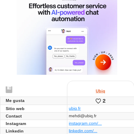
Ubiq
2
Le
Me gusta
gusta
ubiq.fr
Sitio web
mehdi@ubiq.fr
Contact
instagram.com/...
Instagram
linkedin.com/...
Linkedin