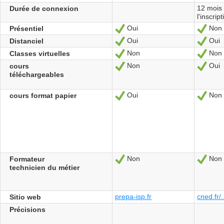
12 mois
Durée de connexion
l'inscrip
Oui
Non
Présentiel
Sí
Sí
Oui
Oui
Distanciel
Sí
Sí
Non
Non
Classes virtuelles
Sí
Sí
Non
Oui
cours
Sí
Sí
téléchargeables
Oui
Non
cours format papier
Sí
Sí
Non
Non
Formateur
Sí
Sí
technicien du métier
prepa-isp.fr
cned.fr/.
Sitio web
Précisions