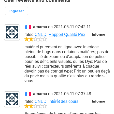
User reviews and comments
Ingresar
amama
on 2021-05-11 07:42:11
rated
CNED
:
Rapport Qualité Prix
Informe
2/5
matériel purement en ligne avec interface
pleine de bugs dans certaines matières; pas de
possibilité de zoom ou d'adaptation de police
pour les déficients visuels, ou les Dys; Pas de
réel suivi : correcteurs différents à chaque
devoir, pas de corrigé type; Prix un peu en deçà
du privé mais la qualité n'est plus au rendez-
vous.
amama
on 2021-05-11 07:37:48
rated
CNED
:
Intérêt des cours
Informe
2/5
Enormément de bugs et d'erreurs dans les