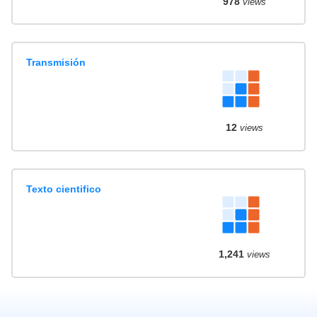
978
views
Transmisión
12
views
Texto cientifico
1,241
views