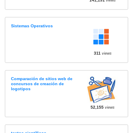
141,191
views
Sistemas Operativos
311
views
Comparación de sitios web de
concursos de creación de
logotipos
52,155
views
textos científicos