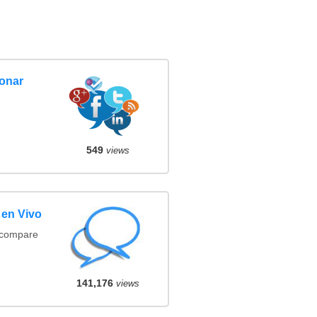
ionar
549
views
 en Vivo
(compare
141,176
views