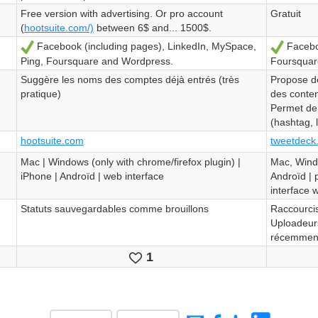
Free version with advertising. Or pro account
Gratuit
(
hootsuite.com/)
between 6$ and... 1500$.
Facebook (including pages), LinkedIn, MySpace,
Faceboo
Sí
Sí
Ping, Foursquare and Wordpress.
Foursquar
Suggère les noms des comptes déjà entrés (très
Propose de
pratique)
des conten
Permet de 
(hashtag, l
hootsuite.com
tweetdeck
Mac | Windows (only with chrome/firefox plugin) |
Mac, Windo
iPhone | Androïd | web interface
Androïd | 
interface 
Statuts sauvegardables comme brouillons
Raccourcis
Uploadeurs
récemment 
1
Le
gusta