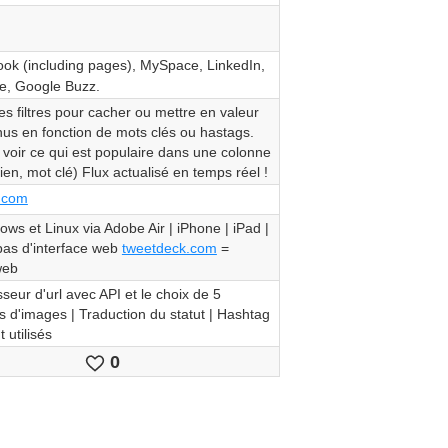
k (including pages), MySpace, LinkedIn,
e, Google Buzz.
s filtres pour cacher ou mettre en valeur
us en fonction de mots clés ou hastags.
voir ce qui est populaire dans une colonne
ien, mot clé) Flux actualisé en temps réel !
.com
ws et Linux via Adobe Air | iPhone | iPad |
pas d'interface web
tweetdeck.com
=
web
seur d'url avec API et le choix de 5
 d'images | Traduction du statut | Hashtag
utilisés
0
Le
gusta