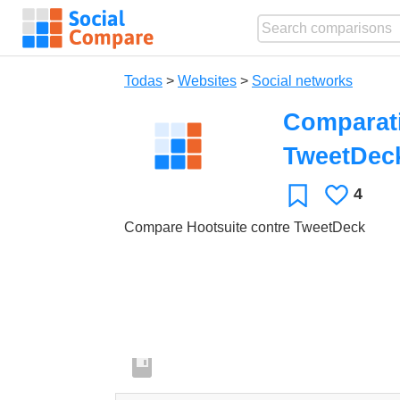
Todas
>
Websites
>
Social networks
Comparati
TweetDec
4
Le
Favoritos
gusta
Compare Hootsuite contre TweetDeck