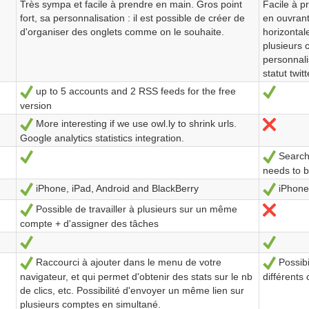
Très sympa et facile à prendre en main. Gros point
Facile à p
fort, sa personnalisation : il est possible de créer de
en ouvrant
d'organiser des onglets comme on le souhaite.
horizonta
plusieurs 
personnal
statut twitt
up to 5 accounts and 2 RSS feeds for the free
Sí
Sí
version
More interesting if we use owl.ly to shrink urls.
Sí
No
Google analytics statistics integration.
Search 
Sí
Sí
needs to b
iPhone, iPad, Android and BlackBerry
iPhone,
Sí
Sí
Possible de travailler à plusieurs sur un même
Sí
No
compte + d'assigner des tâches
Sí
Sí
Raccourci à ajouter dans le menu de votre
Possibi
Sí
Sí
navigateur, et qui permet d'obtenir des stats sur le nb
différents
de clics, etc. Possibilité d'envoyer un même lien sur
plusieurs comptes en simultané.