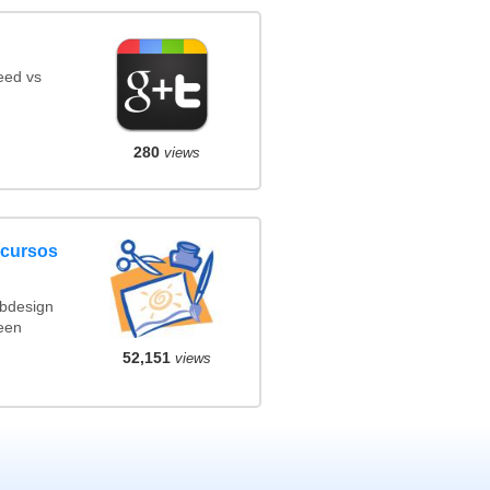
eed vs
280
views
ncursos
ebdesign
een
52,151
views