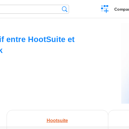
Crear
Búsqueda
Compar
una
comparación
f entre HootSuite et
k
Hootsuite