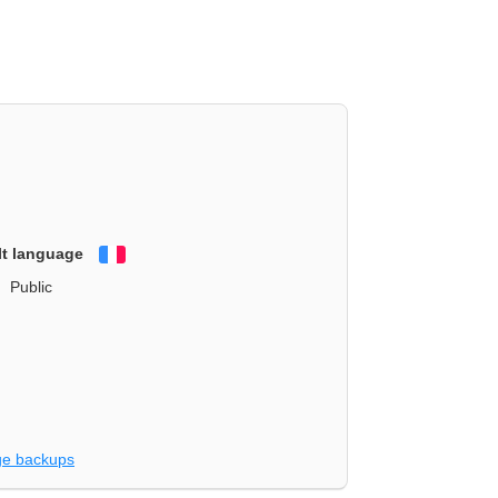
lt language
Français
Public
e backups