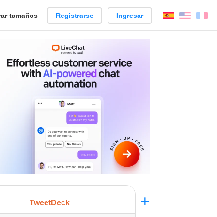
ar tamaños
Registrarse
Ingresar
Español
Englis
Fr
+
TweetDeck