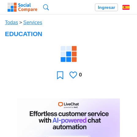
Búsqueda
Ingresar
Es
Todas
>
Services
EDUCATION
0
Le
Favoritos
gusta