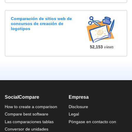
Comparación de sitios web de
concursos de creación de
logotipos
52,153
views
SocialCompare
Empresa
How to create a comparison
Disclosure
Compare best software
Legal
Las comparaciones tablas
Póngase en contacto con
Conversor de unidades