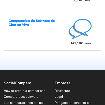
52,154
views
Comparación de Software de
Chat en Vivo
141,182
views
SocialCompare
Empresa
How to create a comparison
Disclosure
Compare best software
Legal
Las comparaciones tablas
Póngase en contacto con