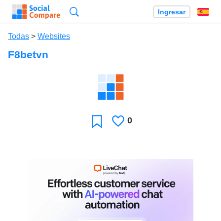
Búsqueda
Ingresar
Es
Todas
>
Websites
F8betvn
0
Le
Favoritos
gusta