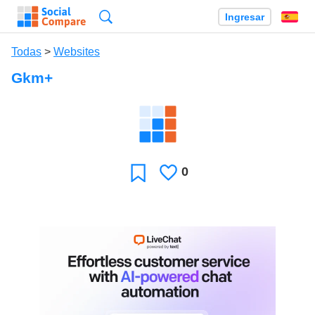
Búsqueda
Ingresar
Es
Todas
>
Websites
Gkm+
0
Le
Favoritos
gusta