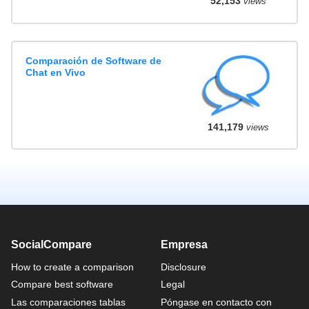
52,153
views
Comparación de Software de
Chat en Vivo
141,179
views
SocialCompare
Empresa
How to create a comparison
Disclosure
Compare best software
Legal
Las comparaciones tablas
Póngase en contacto con