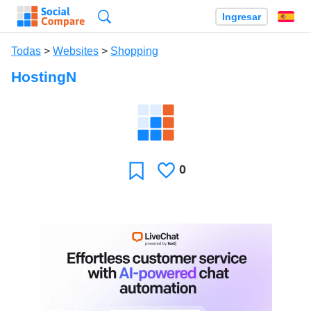
Búsqueda
Ingresar
Es
Todas
>
Websites
>
Shopping
HostingN
0
Le
Favoritos
gusta