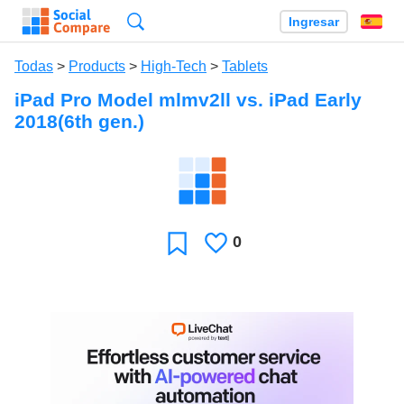
Búsqueda
Ingresar
Es
Todas
>
Products
>
High-Tech
>
Tablets
iPad Pro Model mlmv2ll vs. iPad Early
2018(6th gen.)
0
Le
Favoritos
gusta