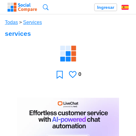
Búsqueda
Ingresar
Es
Todas
>
Services
services
0
Le
Favoritos
gusta