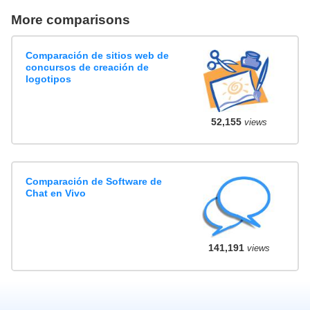
More comparisons
Comparación de sitios web de
concursos de creación de
logotipos
52,155
views
Comparación de Software de
Chat en Vivo
141,191
views