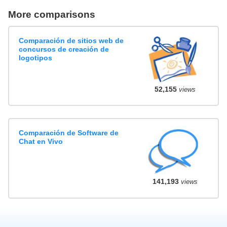
More comparisons
Comparación de sitios web de
concursos de creación de
logotipos
52,155
views
Comparación de Software de
Chat en Vivo
141,193
views